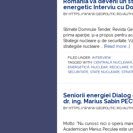
România va deveni un s
energetic Interviu cu 
BY HTTPS://WWW.GEOPOLITIC.RO/AUT
Stimate Domnule Tender, Revista Geopo
prima apariţie, şi-a propus pentru a
Strategii nucleare şi de securitate.
strategiile nucleare …
[Read more...]
FILED UNDER:
INTERVIEW
TAGGED WITH:
CENTRALĂ NUCLEARĂ
ENERGETICĂ
,
NUCLEAR
,
RECICLARE
,
R
SECURITATE
,
STATE NUCLEARE
,
STRAT
Seniorii energiei Dialo
dr. ing. Marius Sabin P
BY HTTPS://WWW.GEOPOLITIC.RO/AUT
Motto: ”Nu cunosc nici o operă mar
Academician Marius Peculea este un o