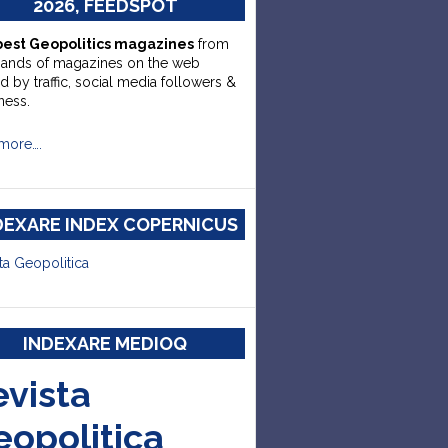
2026, FEEDSPOT
best Geopolitics magazines
from
sands of magazines on the web
d by traffic, social media followers &
ness.
more….
DEXARE INDEX COPERNICUS
ta Geopolitica
INDEXARE MEDIOQ
evista
eopolitica