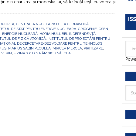
puţin din charisma şi modestia lui, să te încălzeşti cu vocea şi
IS
PA GREA
,
CENTRALA NUCLEARĂ DE LA CERNAVODĂ
,
TETUL DE STAT PENTRU ENERGIE NUCLEARĂ
,
CRIOGENIE
,
CSEN
,
Ă
,
ENERGIE NUCLEARĂ
,
HORIA HULUBEI
,
INDEPENDENŢĂ
ITUTUL DE FIZICĂ ATOMICĂ
,
INSTITUTUL DE PROIECTĂRI PENTRU
NAŢIONAL DE CERCETARE-DEZVOLTARE PENTRU TEHNOLOGII
MUȘ
,
MARIUS SABIN PECULEA
,
MIRCEA MERCEA
,
PIRITIZARE
,
EVERIN
,
UZINA ”G” DIN RÂMNICU VÂLCEA
Powe