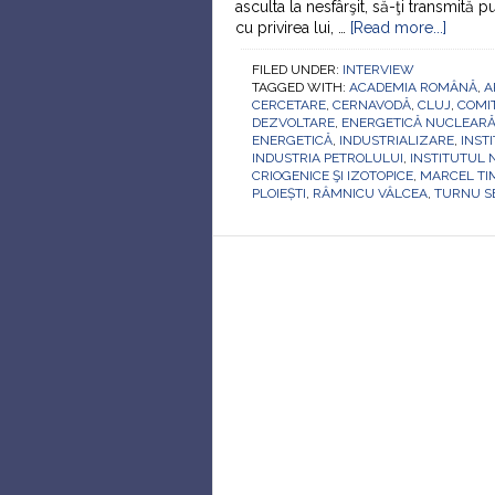
asculta la nesfârşit, să-ţi transmită 
cu privirea lui, …
[Read more...]
FILED UNDER:
INTERVIEW
TAGGED WITH:
ACADEMIA ROMÂNĂ
,
A
CERCETARE
,
CERNAVODĂ
,
CLUJ
,
COMI
DEZVOLTARE
,
ENERGETICĂ NUCLEAR
ENERGETICĂ
,
INDUSTRIALIZARE
,
INST
INDUSTRIA PETROLULUI
,
INSTITUTUL 
CRIOGENICE ŞI IZOTOPICE
,
MARCEL TI
PLOIEȘTI
,
RÂMNICU VÂLCEA
,
TURNU S