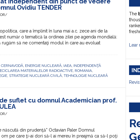
tat independent din punct de vedere
Domnul Ovidiu TENDER
The
HOR/
thou
ranke
litica, care a împlinit în luna mai a.c. zece ani de la
fresh
cest număr o tematică la ordinea zilei pe agenda mondială:
 Vă rugăm să ne comentaţi modul în care au evoluat
Lear 
,
CERNAVODĂ
,
ENERGIE NUCLEARĂ
,
IAEA
,
INDEPENDENŢĂ
IN
ECICLAREA MATERIALELOR RADIOACTIVE
,
ROMANIA
,
EGIE
,
STRATEGIE NUCLEARĂ CIVILĂ
,
TEHNOLOGIE NUCLEARĂ
Revis
g de suflet cu domnul Academician prof.
ECULEA
HOR/
R
e născută din prudenţă” Octavian Paler Domnul
G
m pe care ţi-ai dori să-l ai mereu în preajmă ca să-l poţi