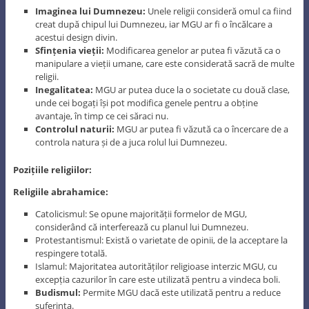
Imaginea lui Dumnezeu:
Unele religii consideră omul ca fiind
creat după chipul lui Dumnezeu, iar MGU ar fi o încălcare a
acestui design divin.
Sfințenia vieții:
Modificarea genelor ar putea fi văzută ca o
manipulare a vieții umane, care este considerată sacră de multe
religii.
Inegalitatea:
MGU ar putea duce la o societate cu două clase,
unde cei bogați își pot modifica genele pentru a obține
avantaje, în timp ce cei săraci nu.
Controlul naturii:
MGU ar putea fi văzută ca o încercare de a
controla natura și de a juca rolul lui Dumnezeu.
Pozițiile religiilor:
Religiile abrahamice:
Catolicismul: Se opune majorității formelor de MGU,
considerând că interferează cu planul lui Dumnezeu.
Protestantismul: Există o varietate de opinii, de la acceptare la
respingere totală.
Islamul: Majoritatea autorităților religioase interzic MGU, cu
excepția cazurilor în care este utilizată pentru a vindeca boli.
Budismul:
Permite MGU dacă este utilizată pentru a reduce
suferința.