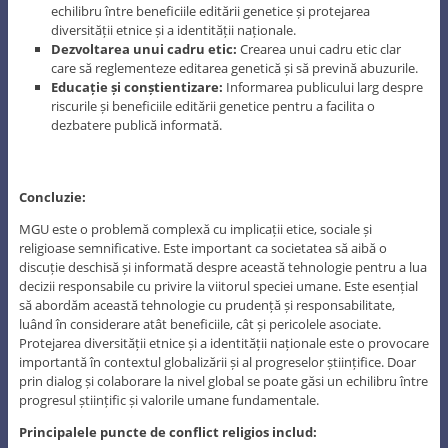
echilibru între beneficiile editării genetice și protejarea
diversității etnice și a identității naționale.
Dezvoltarea unui cadru etic:
Crearea unui cadru etic clar
care să reglementeze editarea genetică și să prevină abuzurile.
Educație și conștientizare:
Informarea publicului larg despre
riscurile și beneficiile editării genetice pentru a facilita o
dezbatere publică informată.
Concluzie:
MGU este o problemă complexă cu implicații etice, sociale și
religioase semnificative. Este important ca societatea să aibă o
discuție deschisă și informată despre această tehnologie pentru a lua
decizii responsabile cu privire la viitorul speciei umane. Este esențial
să abordăm această tehnologie cu prudență și responsabilitate,
luând în considerare atât beneficiile, cât și pericolele asociate.
Protejarea diversității etnice și a identității naționale este o provocare
importantă în contextul globalizării și al progreselor științifice. Doar
prin dialog și colaborare la nivel global se poate găsi un echilibru între
progresul științific și valorile umane fundamentale.
Principalele puncte de conflict religios includ: