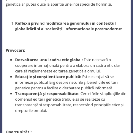
genetică ar putea duce la apariția unei noi specii de hominizi.
Reflexii privind modificarea genomului în contextul
globalizării și al societății informaționale postmoderne:
Provocări:
Dezvoltarea unui cadru etic global:
Este necesară o
cooperare internațională pentru a elabora un cadru etic clar
care să reglementeze editarea genetică a omului.
Educație și conștientizare publică:
Este esențial să se
informeze publicul larg despre riscurile și beneficiile editării
genetice pentru a facilita o dezbatere publică informată.
Transparență și responsabilitate:
Cercetările și aplicațiile din
domeniul editării genetice trebuie să se realizeze cu
transparență și responsabilitate, respectând principiile etice și
drepturile omului.
Oportunități: