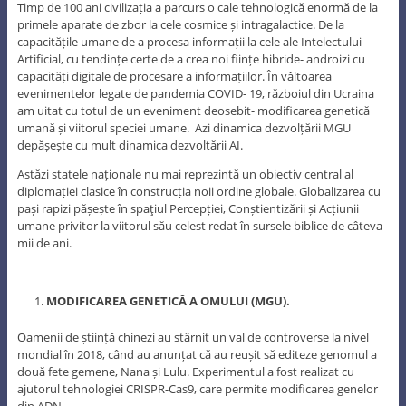
Timp de 100 ani civilizația a parcurs o cale tehnologică enormă de la
primele aparate de zbor la cele cosmice și intragalactice. De la
capacitățile umane de a procesa informații la cele ale Intelectului
Artificial, cu tendințe certe de a crea noi ființe hibride- androizi cu
capacități digitale de procesare a informațiilor. În vâltoarea
evenimentelor legate de pandemia COVID- 19, războiul din Ucraina
am uitat cu totul de un eveniment deosebit- modificarea genetică
umană și viitorul speciei umane. Azi dinamica dezvolțării MGU
depășește cu mult dinamica dezvoltării AI.
Astăzi statele naționale nu mai reprezintă un obiectiv central al
diplomației clasice în construcția noii ordine globale. Globalizarea cu
pași rapizi pășește în spaţiul Percepției, Conștientizării și Acțiunii
umane privitor la viitorul său celest redat în sursele biblice de câteva
mii de ani.
MODIFICAREA GENETICĂ A OMULUI (MGU).
Oamenii de știință chinezi au stârnit un val de controverse la nivel
mondial în 2018, când au anunțat că au reușit să editeze genomul a
două fete gemene, Nana și Lulu. Experimentul a fost realizat cu
ajutorul tehnologiei CRISPR-Cas9, care permite modificarea genelor
din ADN.