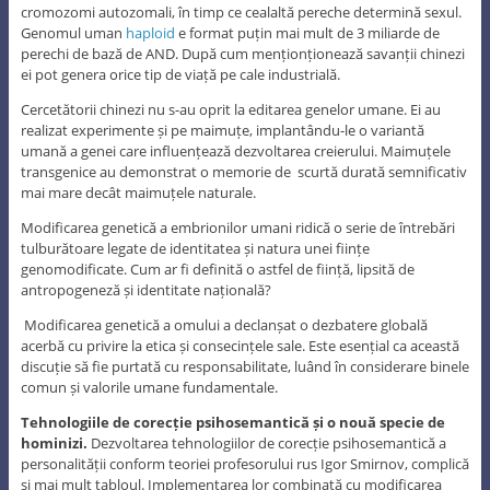
cromozomi autozomali, în timp ce cealaltă pereche determină sexul.
Genomul uman
haploid
e format puțin mai mult de 3 miliarde de
perechi de bază de AND. După cum menționționează savanții chinezi
ei pot genera orice tip de viață pe cale industrială.
Cercetătorii chinezi nu s-au oprit la editarea genelor umane. Ei au
realizat experimente și pe maimuțe, implantându-le o variantă
umană a genei care influențează dezvoltarea creierului. Maimuțele
transgenice au demonstrat o memorie de scurtă durată semnificativ
mai mare decât maimuțele naturale.
Modificarea genetică a embrionilor umani ridică o serie de întrebări
tulburătoare legate de identitatea și natura unei ființe
genomodificate. Cum ar fi definită o astfel de ființă, lipsită de
antropogeneză și identitate națională?
Modificarea genetică a omului a declanșat o dezbatere globală
acerbă cu privire la etica și consecințele sale. Este esențial ca această
discuție să fie purtată cu responsabilitate, luând în considerare binele
comun și valorile umane fundamentale.
Tehnologiile de corecție psihosemantică și o nouă specie de
hominizi.
Dezvoltarea tehnologiilor de corecție psihosemantică a
personalității conform teoriei profesorului rus Igor Smirnov, complică
și mai mult tabloul. Implementarea lor combinată cu modificarea