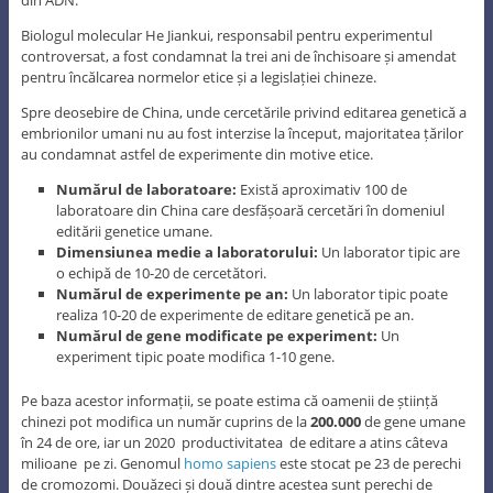
Biologul molecular He Jiankui, responsabil pentru experimentul
controversat, a fost condamnat la trei ani de închisoare și amendat
pentru încălcarea normelor etice și a legislației chineze.
Spre deosebire de China, unde cercetările privind editarea genetică a
embrionilor umani nu au fost interzise la început, majoritatea țărilor
au condamnat astfel de experimente din motive etice.
Numărul de laboratoare:
Există aproximativ 100 de
laboratoare din China care desfășoară cercetări în domeniul
editării genetice umane.
Dimensiunea medie a laboratorului:
Un laborator tipic are
o echipă de 10-20 de cercetători.
Numărul de experimente pe an:
Un laborator tipic poate
realiza 10-20 de experimente de editare genetică pe an.
Numărul de gene modificate pe experiment:
Un
experiment tipic poate modifica 1-10 gene.
Pe baza acestor informații, se poate estima că oamenii de știință
chinezi pot modifica un număr cuprins de la
200.000
de gene umane
în 24 de ore, iar un 2020 productivitatea de editare a atins câteva
milioane pe zi. Genomul
homo sapiens
este stocat pe 23 de perechi
de cromozomi. Douăzeci și două dintre acestea sunt perechi de