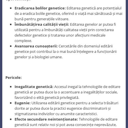
Eradicarea bolilor genetice:
Editarea genetică are potențialul
de a eradica bolile genetice, oferind o viață mai sănătoasă și mai
bună pentru generațiile viitoare.
Îmbunătățirea calității vieții:
Editarea genelor ar putea fi
utilizată pentru a îmbunătăți calitatea vieții prin corectarea
defectelor genetice și tratarea unor afecțiuni medicale
complexe.
Avansarea cunoașterii:
Cercetările din domeniul editării
genetice pot contribui la o mai bună înțelegere a funcționării
genelor și a biologiei umane.
Pericole:
Inegalitate genetică:
Accesul inegal la tehnologiile de editare
genetică ar putea duce la o accentuare a inegalităților sociale,
favorizând o elită genetică privilegiată.
Eugenie:
Utilizarea editării genetice pentru a selecta trăsături
dorite ar putea duce la practici eugenice discriminatorii și
stigmatizarea indivizilor cu anumite caracteristici.
Efecte secundare neintenționate:
Tehnologiile de editare
genetică sunt relativ noi și pot avea consecințe neprevăzute,