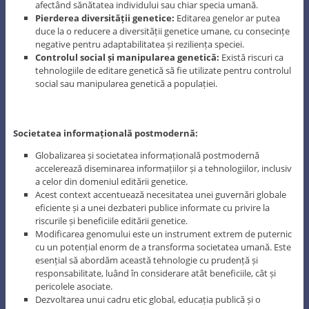
afectând sănătatea individului sau chiar specia umană.
Pierderea diversității genetice:
Editarea genelor ar putea
duce la o reducere a diversității genetice umane, cu consecințe
negative pentru adaptabilitatea și reziliența speciei.
Controlul social și manipularea genetică:
Există riscuri ca
tehnologiile de editare genetică să fie utilizate pentru controlul
social sau manipularea genetică a populației.
Societatea informațională postmodernă:
Globalizarea și societatea informațională postmodernă
accelerează diseminarea informațiilor și a tehnologiilor, inclusiv
a celor din domeniul editării genetice.
Acest context accentuează necesitatea unei guvernări globale
eficiente și a unei dezbateri publice informate cu privire la
riscurile și beneficiile editării genetice.
Modificarea genomului este un instrument extrem de puternic
cu un potențial enorm de a transforma societatea umană. Este
esențial să abordăm această tehnologie cu prudență și
responsabilitate, luând în considerare atât beneficiile, cât și
pericolele asociate.
Dezvoltarea unui cadru etic global, educația publică și o