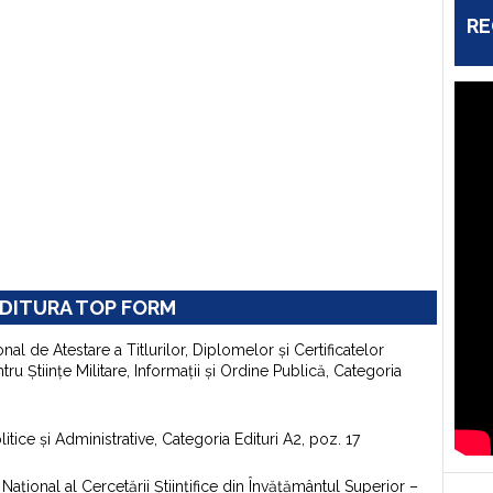
RE
DITURA TOP FORM
onal de Atestare a Titlurilor, Diplomelor şi Certificatelor
u Ştiinţe Militare, Informaţii şi Ordine Publică, Categoria
itice şi Administrative, Categoria Edituri A2, poz. 17
aţional al Cercetării Ştiinţifice din Învăţământul Superior –