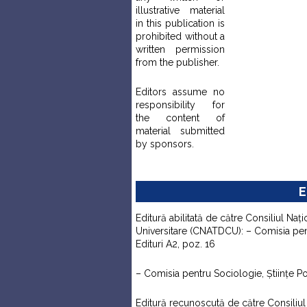
illustrative material
in this publication is
prohibited without a
written permission
from the publisher.
Editors assume no
responsibility for
the content of
material submitted
by sponsors.
E
Editură abilitată de către Consiliul Naţi
Universitare (CNATDCU): – Comisia pentr
Edituri A2, poz. 16
– Comisia pentru Sociologie, Ştiinţe Pol
Editură recunoscută de către Consiliul N