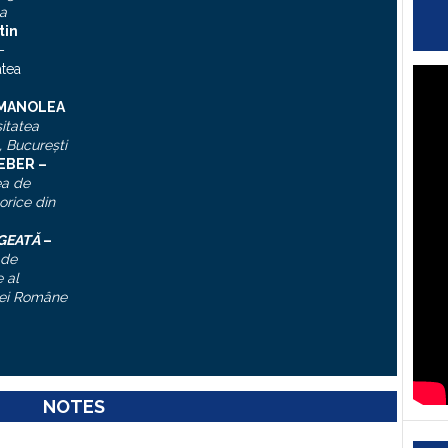
a
tin
–
atea
 MANOLEA
itatea
, Bucureşti
IEBER –
ea de
torice din
ĂGEATĂ
–
 de
 al
ei Române
NOTES