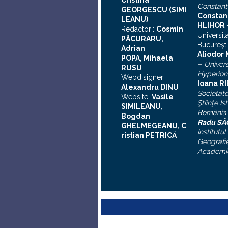
Cristina
Constanţ
GEORGESCU (SIMI
Constan
LEANU)
HLIHOR
Redactori:
Cosmin
Universit
PĂCURARU,
Bucureşti
Adrian
A
liodor
POPA, Mihaela
–
Univers
RUSU
Hyperion
Webdisigner:
Ioana R
Alexandru DINU
Societat
Website:
Vasile
Ştiinţe Is
SIMILEANU
,
România
Bogdan
Radu S
GHELMEGEANU, C
Institutul
ristian PETRICĂ
Geografie
Academi