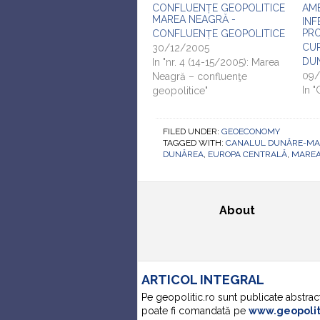
MAREA NEAGRĂ -
PRO
CONFLUENȚE GEOPOLITICE
CUR
30/12/2005
DUN
In "nr. 4 (14-15/2005): Marea
09/
Neagră – confluenţe
In
geopolitice"
FILED UNDER:
GEOECONOMY
TAGGED WITH:
CANALUL DUNĂRE-MA
DUNĂREA
,
EUROPA CENTRALĂ
,
MAREA
About
ARTICOL INTEGRAL
Pe geopolitic.ro sunt publicate abstrac
poate fi comandată pe
www.geopoli