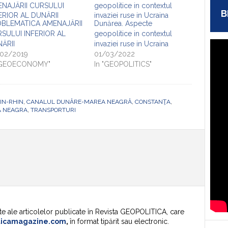
B
BLEMATICA AMENAJĂRII
Dunărea. Aspecte
SULUI INFERIOR AL
geopolitice in contextul
ĂRII
invaziei ruse in Ucraina
02/2019
01/03/2022
 "GEOECONOMY"
In "GEOPOLITICS"
IN-RHIN
,
CANALUL DUNĂRE-MAREA NEAGRĂ
,
CONSTANŢA
,
 NEAGRA
,
TRANSPORTURI
te ale articolelor publicate în Revista GEOPOLITICA, care
ticamagazine.com
,
în format tipărit sau electronic.