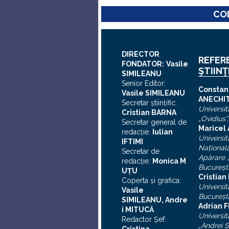
COL
DIRECTOR
REFER
FONDATOR:
Vasile
ŞTIINŢ
SIMILEANU
Senior Editor:
C
onstan
Vasile SIMILEANU
ANECHI
Secretar ştiinţific:
Universit
Cristian BARNA
„Ovidius”
Secretar general de
Maricel
redacţie:
Iulian
Universit
I
FTIMI
Naţional
Secretar de
Apărare „
redacţie:
Monica M
Bucureşt
UȚU
Cristia
Coperta şi grafica:
Universit
Vasile
Bucureşt
SIMILEANU, Andre
Adrian F
i MITUCĂ
Universit
Redactor Şef:
„Andrei
Ş