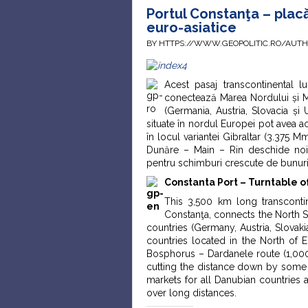
Portul Constanţa – placǎ
euro-asiatice
BY HTTPS://WWW.GEOPOLITIC.RO/AUT
Acest pasaj transcontinental 
conectează Marea Nordului și Ma
(Germania, Austria, Slovacia și
situate în nordul Europei pot avea 
în locul variantei Gibraltar (3.375 
Dunăre – Main – Rin deschide noi 
pentru schimburi crescute de bunuri 
Constanta Port – Turntable o
This 3,500 km long transcont
Constanţa, connects the North Se
countries (Germany, Austria, Slovak
countries located in the North of
Bosphorus – Dardanele route (1,000
cutting the distance down by some
markets for all Danubian countries
over long distances.