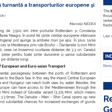
 turnantǎ a transporturilor europene şi
The
thou
HOR/
ranke
Marcela NEDEA
fresh
lung de 3.500 km între porturile Rotterdam și Constanța
rea Neagră. În acest fel țările central-europene interioare
Lear 
 Ungaria) pot ajunge la ambele mări pe apă. În plus, țările
acces la Mediterana prin ruta Bosfor – Dardanele (1.000 Mm)
Mm), ceea ce înseamnă scurtarea distanței de 3,3 ori. Canalul
piețe pentru toate țările dunărene și șanse substanțiale
IN
pe distanțe lungi.
Revis
f European and Euro-asian Transport
inental passageway between the ports of Rotterdam and
a to the Black Sea. In this way the inland Central European
ia and Hungary) can reach both seas by water. Besides, the
 Europe can have access to the Mediterranean through the
 Mm) instead of Gibraltar variant (3,375 Mm), which means
R
 3.3 times. The Danube – Main – Rhin Canal opens up new
 and substantial chances for increased exchanges of goods
G