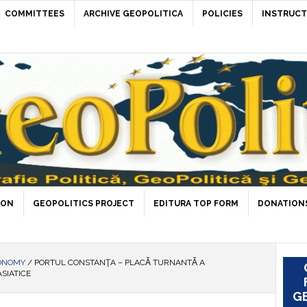
COMMITTEES
ARCHIVE GEOPOLITICA
POLICIES
INSTRUCT
ION
GEOPOLITICS PROJECT
EDITURA TOP FORM
DONATIONS
ONOMY
/
PORTUL CONSTANŢA – PLACǍ TURNANTǍ A
SIATICE
GE