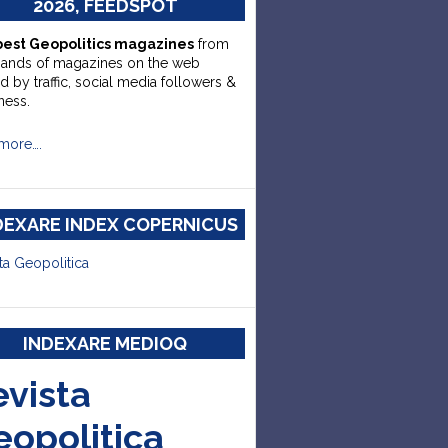
2026, FEEDSPOT
best Geopolitics magazines
from
sands of magazines on the web
d by traffic, social media followers &
ness.
more….
DEXARE INDEX COPERNICUS
ta Geopolitica
INDEXARE MEDIOQ
evista
eopolitica