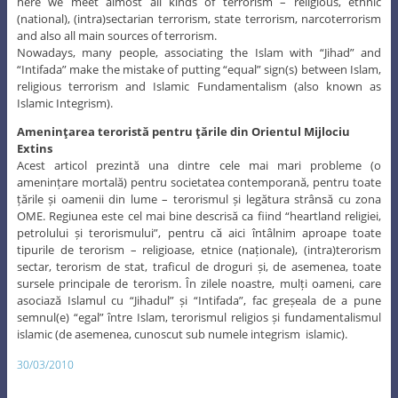
here we meet almost all kinds of terrorism – religious, ethnic
(national), (intra)sectarian terrorism, state terrorism, narcoterrorism
and also all main sources of terrorism.
Nowadays, many people, associating the Islam with “Jihad” and
“Intifada” make the mistake of putting “equal” sign(s) between Islam,
religious terrorism and Islamic Fundamentalism (also known as
Islamic Integrism).
Amenințarea teroristă
pentru
țările din Orientul Mijlociu
Extins
Acest articol prezintă una dintre cele mai mari probleme (o
amenințare mortală) pentru societatea contemporană, pentru toate
țările și oamenii din lume – terorismul și legătura strânsă cu zona
OME. Regiunea este cel mai bine descrisă ca fiind “heartland religiei,
petrolului și terorismului”, pentru că aici întâlnim aproape toate
tipurile de terorism – religioase, etnice (naționale), (intra)terorism
sectar, terorism de stat, traficul de droguri și, de asemenea, toate
sursele principale de terorism. În zilele noastre, mulți oameni, care
asociază Islamul cu “Jihadul” și “Intifada”, fac greșeala de a pune
semnul(e) “egal” între Islam, terorismul religios și fundamentalismul
islamic (de asemenea, cunoscut sub numele integrism islamic).
30/03/2010