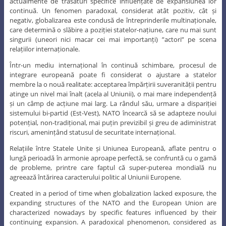
actualmente de trăsături specifice influențate de expansiunea lor
continuă. Un fenomen paradoxal, considerat atât pozitiv, cât și
negativ, globalizarea este condusă de întreprinderile multinaționale,
care determină o slăbire a poziției statelor-națiune, care nu mai sunt
singurii (uneori nici macar cei mai importanți) ”actori” pe scena
relațiilor internaționale.
Într-un mediu internațional în continuă schimbare, procesul de
integrare europeană poate fi considerat o ajustare a statelor
membre la o nouă realitate: acceptarea împărțirii suveranității pentru
atinge un nivel mai înalt (acela al Uniunii), o mai mare independență
și un câmp de acțiune mai larg. La rândul său, urmare a dispariției
sistemului bi-partid (Est-Vest), NATO încearcă să se adapteze noului
potențial, non-tradițional, mai puțin previzibil și greu de adiministrat
riscuri, amenințând statusul de securitate internațional.
Relațiile între Statele Unite și Uniunea Europeană, aflate pentru o
lungă perioadă în armonie aproape perfectă, se confruntă cu o gamă
de probleme, printre care faptul că super-puterea mondială nu
agreează întărirea caracterului politic al Uniunii Europene.
Created in a period of time when globalization lacked exposure, the
expanding structures of the NATO and the European Union are
characterized nowadays by specific features influenced by their
continuing expansion. A paradoxical phenomenon, considered as