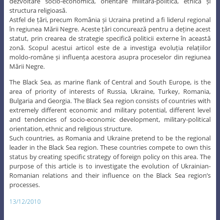
dezvoltare socio-economică, orientare militară-politică, etnică și
structura religioasă.
Astfel de țări, precum România și Ucraina pretind a fi liderul regional
în regiunea Mării Negre. Aceste țări concurează pentru a deține acest
statut, prin crearea de strategie specifică politicii externe în această
zonă. Scopul acestui articol este de a investiga evoluția relațiilor
moldo-române și influența acestora asupra proceselor din regiunea
Mării Negre.
The Black Sea, as marine flank of Central and South Europe, is the
area of priority of interests of Russia, Ukraine, Turkey, Romania,
Bulgaria and Georgia. The Black Sea region consists of countries with
extremely different economic and military potential, different level
and tendencies of socio-economic development, military-political
orientation, ethnic and religious structure.
Such countries, as Romania and Ukraine pretend to be the regional
leader in the Black Sea region. These countries compete to own this
status by creating specific strategy of foreign policy on this area. The
purpose of this article is to investigate the evolution of Ukrainian-
Romanian relations and their influence on the Black Sea region’s
processes.
13/12/2010