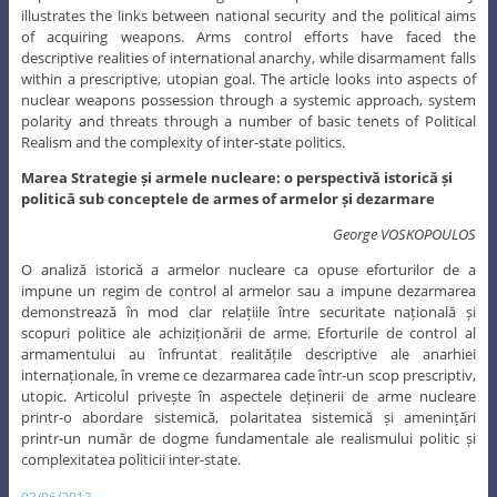
illustrates the links between national security and the political aims
of acquiring weapons. Arms control efforts have faced the
descriptive realities of international anarchy, while disarmament falls
within a prescriptive, utopian goal. The article looks into aspects of
nuclear weapons possession through a systemic approach, system
polarity and threats through a number of basic tenets of Political
Realism and the complexity of inter-state politics.
Marea Strategie și armele nucleare: o perspectivă istorică și
politică sub conceptele de armes of armelor și dezarmare
George VOSKOPOULOS
O analiză istorică a armelor nucleare ca opuse eforturilor de a
impune un regim de control al armelor sau a impune dezarmarea
demonstrează în mod clar relațiile între securitate națională și
scopuri politice ale achiziționării de arme. Eforturile de control al
armamentului au înfruntat realitățile descriptive ale anarhiei
internaționale, în vreme ce dezarmarea cade într-un scop prescriptiv,
utopic. Articolul privește în aspectele deținerii de arme nucleare
printr-o abordare sistemică, polaritatea sistemică și amenințări
printr-un număr de dogme fundamentale ale realismului politic și
complexitatea politicii inter-state.