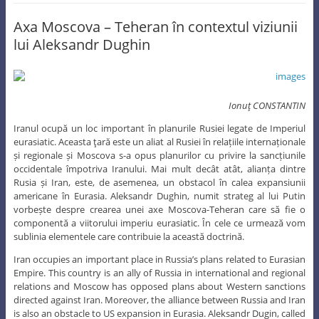
Axa Moscova – Teheran în contextul viziunii
lui Aleksandr Dughin
Ionuţ CONSTANTIN
Iranul ocupă un loc important în planurile Rusiei legate de Imperiul
eurasiatic. Aceasta ţară este un aliat al Rusiei în relațiile internaționale
și regionale și Moscova s-a opus planurilor cu privire la sancțiunile
occidentale împotriva Iranului. Mai mult decât atât, alianța dintre
Rusia și Iran, este, de asemenea, un obstacol în calea expansiunii
americane în Eurasia. Aleksandr Dughin, numit strateg al lui Putin
vorbește despre crearea unei axe Moscova-Teheran care să fie o
componentă a viitorului imperiu eurasiatic. În cele ce urmează vom
sublinia elementele care contribuie la această doctrină.
Iran occupies an important place in Russia’s plans related to Eurasian
Empire. This country is an ally of Russia in international and regional
relations and Moscow has opposed plans about Western sanctions
directed against Iran. Moreover, the alliance between Russia and Iran
is also an obstacle to US expansion in Eurasia. Aleksandr Dugin, called