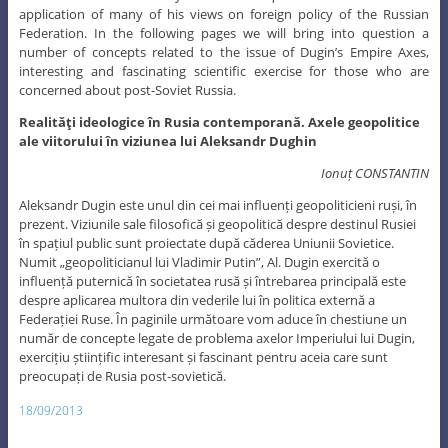
application of many of his views on foreign policy of the Russian
Federation. In the following pages we will bring into question a
number of concepts related to the issue of Dugin’s Empire Axes,
interesting and fascinating scientific exercise for those who are
concerned about post-Soviet Russia.
Realităţi ideologice în Rusia contemporană. Axele geopolitice
ale viitorului în viziunea lui Aleksandr Dughin
Ionuț CONSTANTIN
Aleksandr Dugin este unul din cei mai influenți geopoliticieni ruși, în
prezent. Viziunile sale filosofică și geopolitică despre destinul Rusiei
în spațiul public sunt proiectate după căderea Uniunii Sovietice.
Numit „geopoliticianul lui Vladimir Putin”, Al. Dugin exercită o
influență puternică în societatea rusă și întrebarea principală este
despre aplicarea multora din vederile lui în politica externă a
Federației Ruse. În paginile următoare vom aduce în chestiune un
număr de concepte legate de problema axelor Imperiului lui Dugin,
exercițiu științific interesant și fascinant pentru aceia care sunt
preocupați de Rusia post-sovietică.
18/09/2013