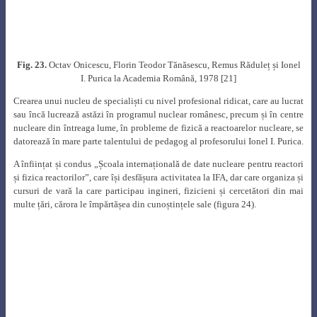
F
ig. 27.
Prof. Ionel I. Purica în mijlocul studenților promoției Facultății de
Energetică 1974 la 15 ani de la
absolvire (iunie 1989), printre care și
Dumitru Manea (al doilea din rândul trei dreapta) [36]
Dumitru Manea a avut marele privilegiu de a-l avea profesor timp de trei
ani, în perioada 1971
–
1974 la Secția „Centrale nuclearoelectrice” a
Facultății de Energetică la cursurile
: „Procese termice în reactoarele
nucleare”, „Teoria reactoarelor nucleare”, „Teoria ecranării și securității
nucleare”, „Construcția și tehnologia reactoarelor nucleare”, cursuri care s-
au remarcat prin claritatea și calitatea expunerii și nivelul tehnic ridicat al
informațiilor, precum și la practica efectuată la IFA în anul V de studii. A fost
un profesor foarte apropiat și iubit de studenții săi.
Din anul 1969 până în anul 1990, profesorul Ionel I. Purica a condus peste
20 de teze de doctorat, în inginerie și fizică, în domeniul nuclear.
Timp de
23 de ani, profesorul Ionel I. Purica a format promoţii de ingineri şi fizicieni
nuclearişti şi calitatea lor certifică existenţa unei şcoli de fizică şi ingineria
reactorilor nucleari al cărei nivel este printre cele mai bune din lume.
Pe lângă cele peste 100 de articole publicate în reviste din țară și din
străinătate și numeroasele lucrări științifice prezentate la conferinţe
naționale sau internaționale, profesorul Ionel I. Purica a publicat și o serie
de cărți:
„The Laws of Modal Thought on which are founded the