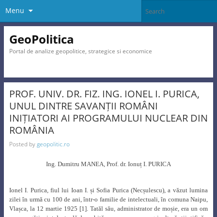
Menu
GeoPolitica
Portal de analize geopolitice, strategice si economice
PROF. UNIV. DR. FIZ. ING. IONEL I. PURICA,
UNUL DINTRE SAVANȚII ROMÂNI
INIȚIATORI AI PROGRAMULUI NUCLEAR DIN
ROMÂNIA
Posted by
geopolitic.ro
Ing. Dumitru MANEA, Prof. dr. Ionuț I. PURICA
Ionel I. Purica, fiul lui Ioan I. și Sofia Purica (Necșulescu), a văzut lumina
zilei în urmă cu 100 de ani, într-o familie de intelectuali, în comuna Naipu,
Vlașca, la 12 martie 1925 [1]. Tatăl său, administrator de moșie, era un om