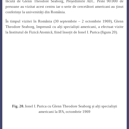
La scurt timp după aceasta, la 4 octombrie 1971, Henry A. Kissinger a
confirmat acceptul Casei Albe pentru ca România să cumpere reactorul
nuclear de cercetare TRIGA de la Gulf General Atomic. Acesta urma să fie
instalat la nou înființatul Institut pentru Tehnologii Nuclere de la Pitești și a
devenit critic la 18 noiembrie 1979 [32].
După aprobarea de către Congresul SUA a transferului de tehnologie
CANDU către România, în 1971 trebuia să se înceapă construirea a două
unități de câte 300 MW, similare cu cele puse de curând în funcțiune în
India și Pakistan, dar datorită unor evenimente internaționale România a
reluat abia în 1977 discuțiile cu partea canadiană, de data aceasta pentru
patru unități CANDU de câte 600 MW.
Împreună cu prof. Ioan Ursu, Ionel I. Purica a efectuat în anul 1973 o vizită
de documentare la aceste instalații nucleare de tip CANDU din India (figura
22).
Fig. 22
. Ionel I. Purica cu Ioan Ursu în India, 1973 [21]
Toate acestea au constituit o încununare a acțiunilor lui Ionel I. Purica, cel
ce pusese bazele cooperării româno-canadiene cu 10 ani în urmă, fapt care a
condus la realizarea centralei nuclearoelectrice de la Cernavodă.