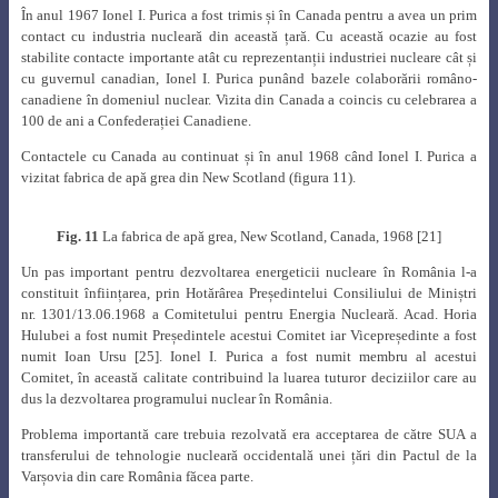
În anul 1967 Ionel I. Purica a fost trimis și în Canada pentru a avea un prim
contact cu industria nucleară din această țară. Cu această ocazie au fost
stabilite contacte importante atât cu reprezentanții industriei nucleare cât și
cu guvernul canadian, Ionel I. Purica punând bazele colaborării româno-
canadiene în domeniul nuclear. Vizita din Canada a coincis cu celebrarea a
100 de ani a Confederației Canadiene.
Contactele cu Canada au continuat și în anul 1968 când Ionel I. Purica a
vizitat fabrica de apă grea din New Scotland (figura 11).
Fig. 11
La fabrica de apă grea, New Scotland, Canada, 1968 [21]
Un pas important pentru dezvoltarea energeticii nucleare în România l-a
constituit înființarea, prin Hotărârea Președintelui Consiliului de Miniștri
nr. 1301/13.06.1968 a Comitetului pentru Energia Nucleară. Acad. Horia
Hulubei a fost numit Președintele acestui Comitet iar Vicepreședinte a fost
numit Ioan Ursu [25]
.
Ionel I. Purica a fost numit membru al acestui
Comitet, în această calitate contribuind la luarea tuturor deciziilor care au
dus la dezvoltarea programului nuclear în România.
Problema importantă care trebuia rezolvată era acceptarea de către SUA a
transferului de tehnologie nucleară occidentală unei țări din Pactul de la
Varșovia din care România făcea parte.