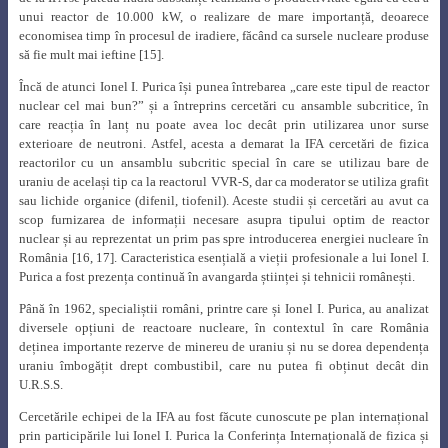
unui reactor de 10.000 kW, o realizare de mare importanță, deoarece
economisea timp în procesul de iradiere, făcând ca sursele nucleare produse
să fie mult mai ieftine [15].
Încă de atunci Ionel I. Purica își punea întrebarea „care este tipul de reactor
nuclear cel mai bun?” și a întreprins cercetări cu ansamble subcritice, în
care reacția în lanț nu poate avea loc decât prin utilizarea unor surse
exterioare de neutroni. Astfel, acesta a demarat la IFA cercetări de fizica
reactorilor cu un ansamblu subcritic special în care se utilizau bare de
uraniu de același tip ca la reactorul VVR-S, dar ca moderator se utiliza grafit
sau lichide organice (difenil, tiofenil). Aceste studii și cercetări au avut ca
scop furnizarea de informații necesare asupra tipului optim de reactor
nuclear și au reprezentat un prim pas spre introducerea energiei nucleare în
România [16, 17]. Caracteristica esențială a vieții profesionale a lui Ionel I.
Purica a fost prezența continuă în avangarda științei și tehnicii românești.
Până în 1962, specialiștii români, printre care și Ionel I. Purica, au analizat
diversele opțiuni de reactoare nucleare, în contextul în care România
deținea importante rezerve de minereu de uraniu și nu se dorea dependența
uraniu îmbogățit drept combustibil, care nu putea fi obținut decât din
U.R.S.S.
Cercetările echipei de la IFA au fost făcute cunoscute pe plan internațional
prin participările lui Ionel I. Purica la Conferința Internațională de fizica și