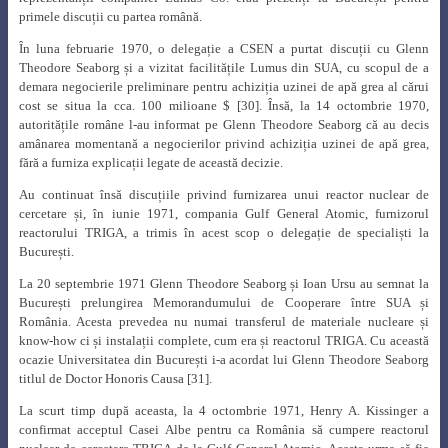
Europene de Cercetare Nucleară (CERN).
Ionel I. Purica a avut o abordare originală a conversiei energiei nucleare
direct în energie electrică, ceea ce a condus la creșterea eficienței celulelor
de conversie realizate în țară [35].
Contribuțiile sale nu s-au oprit aici. Principiul „acțiunii ireversibile
minime”, introdus de Ionel I. Purica în teoria termodinamicii neliniare, a
deschis perspective deosebite de optimizare a ciclurilor termodinamice ale
instalațiilor termice de conversie a energiei.
Era, de asemenea, prezent la dezbaterile și conferințele Academiei Române
alături de marii profesori și savanți ai timpului (figura 23).
Fig. 23.
Octav Onicescu, Florin Teodor Tănăsescu, Remus Răduleț și Ionel