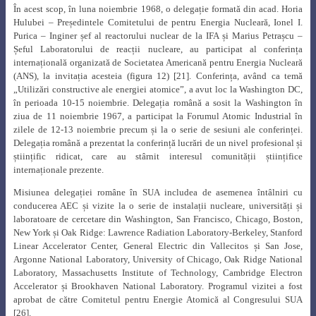
În acest scop, în luna noiembrie 1968, o delegație formată din acad. Horia
Hulubei – Președintele Comitetului de pentru Energia Nucleară, Ionel I.
Purica – Inginer șef al reactorului nuclear de la IFA și Marius Petrașcu –
Șeful Laboratorului de reacții nucleare, au participat al conferința
internațională organizată de Societatea Americană pentru Energia Nucleară
(ANS), la invitația acesteia (figura 12) [21]
.
Conferința, având ca temă
„Utilizări constructive ale energiei atomice”, a avut loc la Washington DC,
în perioada 10-15 noiembrie. Delegația română a sosit la Washington în
ziua de 11 noiembrie 1967, a participat la Forumul Atomic Industrial în
zilele de 12-13 noiembrie precum și la o serie de sesiuni ale conferinței.
Delegația română a prezentat la conferință lucrări de un nivel profesional și
științific ridicat, care au stârnit interesul comunității științifice
internaționale prezente.
Misiunea delegației române în SUA includea de asemenea întâlniri cu
conducerea AEC și vizite la o serie de instalații nucleare, universități și
laboratoare de cercetare din Washington, San Francisco, Chicago, Boston,
New York și Oak Ridge: Lawrence Radiation Laboratory-Berkeley, Stanford
Linear Accelerator Center, General Electric din Vallecitos și San Jose,
Argonne National Laboratory, University of Chicago, Oak Ridge National
Laboratory, Massachusetts Institute of Technology, Cambridge Electron
Accelerator și Brookhaven National Laboratory.
Programul vizitei a fost
aprobat de către Comitetul pentru Energie Atomică al Congresului SUA
[26]
.