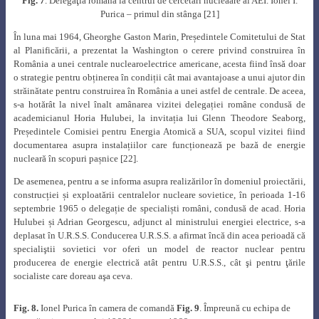
Fig. 7
. Delegaţia română la centrul de cercetări nucleaare al AEI. Ionel I.
Purica – primul din stânga
[21]
În luna mai 1964, Gheorghe Gaston Marin, Președintele Comitetului de Stat
al Planificării, a prezentat la Washington o cerere privind construirea în
România a unei centrale nuclearoelectrice americane, acesta fiind însă doar
o strategie pentru obținerea în condiții cât mai avantajoase a unui ajutor din
străinătate pentru construirea în România a unei astfel de centrale. De aceea,
s-a hotărât la nivel înalt amânarea vizitei delegației române condusă de
academicianul Horia Hulubei, la invitația lui Glenn Theodore Seaborg,
Președintele Comisiei pentru Energia Atomică a SUA, scopul vizitei fiind
documentarea asupra instalațiilor care funcționează pe bază de energie
nucleară în scopuri pașnice
[22]
.
De asemenea, pentru a se informa asupra realizărilor în domeniul proiectării,
construcției și exploatării centralelor nucleare sovietice, în perioada 1-16
septembrie 1965 o delegație de specialiști români, condusă de acad. Horia
Hulubei și Adrian Georgescu, adjunct al ministrului energiei electrice, s-a
deplasat în U.R.S.S. Conducerea U.R.S.S. a afirmat încă din acea perioadă că
specialiştii sovietici vor oferi un model de reactor nuclear pentru
producerea de energie electrică atât pentru U.R.S.S., cât şi pentru ţările
socialiste care doreau aşa ceva.
Fig. 8.
Ionel Purica în camera de comandă
Fig. 9
. Împreună cu echipa de