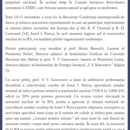
propulsie nucleară. În același timp în Canada începuse dezvoltarea
sistemului CANDU, care folosea uraniu natural și apă grea ca moderator.
Între 10-11 noiembrie a avut loc la București Conferința internațională de
fizica și tehnica reactorilor experimentali la care au participat reprezentanți
ai tuturor țărilor socialiste din Europa dar și din R. P. Chineză și R. D.
Coreeană [14]. Ionel I. Purica, în acel moment inginer șef al reactorului
nuclear de la IFA, s-a numărat printre organizatorii conferinței.
Printre participanți s-au numărat și prof. Heinz Barwich, Laureat al
Premiului Nobel, Director adjunct al Institutului Unificat de Cercetări
Nucleare din Dubna și prof. V. V. Goncearov, laureat al Premiului Lenin,
director adjunct al Institutului de Energie Atomică „I. V. Kurceatov” (figura
5).
Cu acest prilej, prof. V. V. Goncearov a ținut să sublinieze performanța
deosebită a colectivului condus de Ionel I. Purica, specialiștii români
reușind să ridice puterea termică a reactorului nuclear VVR-S la 3.000 kW,
adică cu 50% peste puterea proiectată. Cu ocazia vizitei efectuată la
reactorul nuclear de la IFA, acesta a apreciat și soluția realizată de
cercetătorii români conduși de Ionel I. Purica pentru obținerea izotopilor cu
activitate specifică mare (cum ar fi sursele de cobalt și iridiu) prin crearea
unor așa numite „coloane termice interne” ale unor zone în care fluxul de
neutroni termici crește mult peste valoarea medie. În acest fel, la reactorul
de la IFA se puteau iradia substanțe realizând o productivitate egală cu cea a