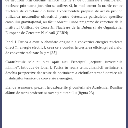
Fig. 26 .
Prof. Ionel I. Purica alături de profesorii Costin Moțoiu, Nicolae
Pănoiu, Constantin Neaga, Virgil Mușatescu și Victor Athanasovici la
întâlnirea de 10 ani de la absolvire a promoției 1974 a Facultății de
Energetică
[36]