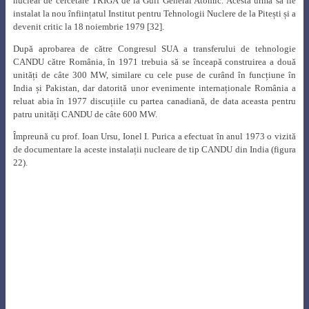
I. Purica
la Academia Română, 1978 [21]
Crearea unui nucleu de specialiști cu nivel profesional ridicat, care au lucrat
sau încă lucrează astăzi în programul nuclear românesc, precum și în centre
nucleare din întreaga lume, în probleme de fizică a reactoarelor nucleare, se
datorează în mare parte talentului de pedagog al profesorului Ionel I. Purica.
A înființat și condus „Școala internațională de date nucleare pentru reactori
și fizica reactorilor”, care își desfășura activitatea la IFA, dar care organiza și
cursuri de vară la care participau ingineri, fizicieni și cercetători din mai
multe țări, cărora le împărtășea din cunoștințele sale (figura 24).
Fig. 24.
„Școala internațională de date nucleare pentru reactori și fizica
reactorilor”,
Predeal, 30.08 – 9.09.1972 [21]
Începând cu anul 1967, Ionel I. Purica și-a început și activitatea didactică la
Institutul Politehnic București, unde, în cadrul Facultății de Energetică se