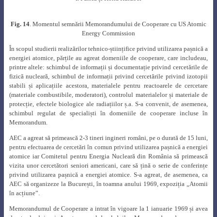
Fig. 14
. Momentul semnării Memorandumului de Cooperare cu US Atomic
Energy Commission
În scopul studierii realizărilor tehnico-științifice privind utilizarea pașnică a
energiei atomice, părțile au agreat domeniile de cooperare, care includeau,
printre altele: schimbul de informații și documentație privind cercetările de
fizică nucleară, schimbul de informații privind cercetările privind izotopii
stabili și aplicațiile acestora, materialele pentru reactoarele de cercetare
(materiale combustibile, moderatori), controlul materialelor și materiale de
protecție, efectele biologice ale radiațiilor ș.a. S-a convenit, de asemenea,
schimbul regulat de specialiști în domeniile de cooperare incluse în
Memorandum.
AEC a agreat să primească 2-3 tineri ingineri români, pe o durată de 15 luni,
pentru efectuarea de cercetări în comun privind utilizarea pașnică a energiei
atomice iar Comitetul pentru Energia Nucleară din România să primească
vizita unor cercetători seniori americani, care să țină o serie de conferințe
privind utilizarea pașnică a energiei atomice. S-a agreat, de asemenea, ca
AEC să organizeze la București, în toamna anului 1969, expoziția „Atomii
în acțiune”.
Memorandumul de Cooperare a intrat în vigoare la 1 ianuarie 1969 și avea