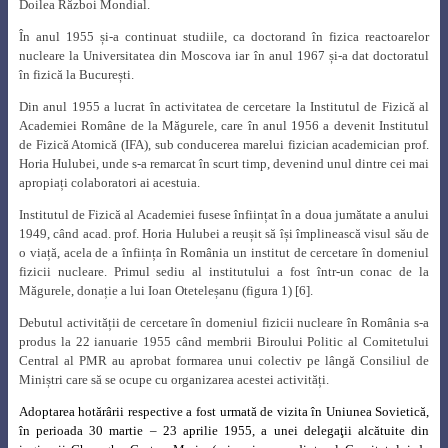
Doilea Război Mondial.
În anul 1955 și-a continuat studiile, ca doctorand în fizica reactoarelor
nucleare la Universitatea din Moscova iar în anul 1967 și-a dat doctoratul
în fizică la București.
Din anul 1955 a lucrat în activitatea de cercetare la Institutul de Fizică al
Academiei Române de la Măgurele, care în anul 1956 a devenit Institutul
de Fizică Atomică (IFA), sub conducerea marelui fizician academician prof.
Horia Hulubei, unde s-a remarcat în scurt timp, devenind unul dintre cei mai
apropiați colaboratori ai acestuia.
Institutul de Fizică al Academiei fusese înființat în a doua jumătate a anului
1949, când acad. prof. Horia Hulubei a reușit să își împlinească visul său de
o viață, acela de a înființa în România un institut de cercetare în domeniul
fizicii nucleare. Primul sediu al institutului a fost într-un conac de la
Măgurele, donație a lui Ioan Oteteleșanu (figura 1) [6].
Debutul activității de cercetare în domeniul fizicii nucleare în România s-a
produs la 22 ianuarie 1955 când membrii Biroului Politic al Comitetului
Central al PMR au aprobat formarea unui colectiv pe lângă Consiliul de
Miniștri care să se ocupe cu organizarea acestei activități.
Adoptarea hotărârii respective a fost urmată de vizita în Uniunea Sovietică,
în perioada 30 martie – 23 aprilie 1955, a unei delegaţii alcătuite din