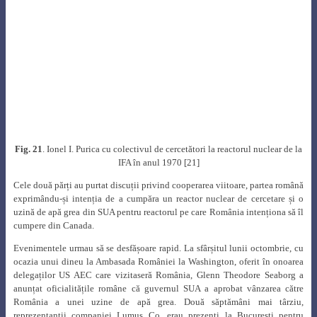
În perioada 6-16 septembrie 1971 a avut loc la Geneva cea de a patra
Conferință internațională privind utilizarea pașnică a energiei atomice.
Pentru a realiza importanța pe care România începea să o arate energeticii
nucleare, este demn de menționat faptul că la această conferință delegaţia
României, condusă de prof. Ioan Ursu, Președintele Comitetului de Stat
pentru Energie Nucleară (CSEN), a fost formată din 25 de persoane, printre
care și Ionel I. Purica. Printre delegați s-au mai aflat personalități marcante
din cadrul CSEN, Comitetul de Stat al Planificării, Institutul de Fizică
Atomică, ISPE, ICPET, ICPE, Institutul de izotopi stabili din Cluj și Trustul
de Metale Rare din cadrul Ministerului Minelor, Petrolului și Geologiei:
Adrian Georgescu, Ion Mânzatu, Dumitru Stoian,Victor Mercea, Cornel
Burducea, Teofil Popovici ș.a. Delegații români au prezentat patru
comunicări în cadrul conferinței, la una dintre acestea Ionel I. Purica fiind
coautor [33].
Ceea ce a impresionat în mod deosebit în activitatea lui Ionel I. Purica a fost
tendința de autodepășire, de lărgire a orizontului cunoașterii, care l-au
format ca un adevărat savant [34]. Ideile sale asupra obținerii fluxurilor mari
de neutroni prin coloane termice interne și de optimizare a reactoarelor
nucleare prin teoria jocurilor se utilizează, în mod curent în marile centre
nucleare de cercetare din lume. Experimentele propuse de acesta privind
utilizarea neutronilor ultracritici pentru detectarea particulelor specifice
câmpului gravitațional, au făcut obiectul unor programe de cercetare de la
Institutul Unificat de Cercetări Nucleare de la Dubna și ale Organizației