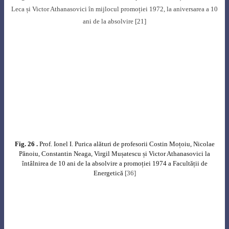
înalt ci a contribuit la răspândirea şi popularizarea ideilor şi conceptelor
ştiinţifice în cele mai diverse medii sociale din ţară. Colaborator mereu
prezent al revistei „Știință și tehnică” și al ziarului „Magazin”, își făcea
mereu timp să participe la manifestările organizate de acestea în țară pentru
popularizarea științei, sau la cursurile organizate de Universitatea Populară
București, cu subiecte din filosofia științei, încurajând tinerii să abordeze
subiecte care, la prima vedere, ar putea inspira teamă, precum problematica
nucleară.
Activitatea sa deosebită a fost încununată cu obținerea, în anul 1964, a
Premiului pentru fizică al Academiei Române și a Ordinului „Meritul
Științific” în anul 1969.
Profesorul Ionel I. Purica a fost Președintele Consiliului Științific pentru
utilizarea reactoarelor nucleare de cercetare (CMEA – 1972), membru al
Societății Europene de Fizică, al American Nuclear Society, British Nuclear
Energy Society și a făcut parte din mai multe comisii ale Academiei
Române.
A fost numit Membru de Onoare Post-Mortem al Academiei Oamenilor de
Știință din România.
Activitatea prestigioasă pe care a desfășurat-o a făcut ca biografia
profesorului Ionel I. Purica să fie inclusă în dicţionare ştiinţifice
internaţionale sau în monografii publicate în țară, precum
: „
World Who’s