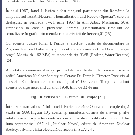
cercetători
a reactorului,1966 la reactor, 1966
În anul 1967, Ionel I. Purica a fost singurul participant din România la
simpozionul IAEA „Neutron Thermalization and Reactor Spectra”, care s-a
desfășurat în perioada 17-21 iulie 1967 la Ann Arbor, Michigan, SUA,
simpozion la care a prezentat lucrarea „
Determinarea timpului de
termalizare în grafit prin metoda caracteristicii de frecvență”
[23]
.
Cu această ocazie Ionel I. Purica a efectuat vizite de documentare la
Argonne National Laboratory și la centrala nuclearoelectrică Dresden, lângă
orașul Morris, de 192 MW, cu reactor de tip BWR (Boiling Water Reactor)
[24]
.
A purtat de asemenea discuții privind domeniile de colaborare viitoare la
sediul American Nuclear Society cu Octave Du Temple, Director Executiv al
acesteia. Este demn de menționat faptul că Octave du Temple a deținut
această poziție începând cu anul 1958, timp de 32 de ani.
Fig. 10
. Scrisoarea lui Octave Du Temple [21]
Într-o scrisoare adresată lui Ionel I. Purica de către Octave du Temple după
vizita în SUA (figura 10), acesta își manifestă dorința de a avea și alte
întâlniri în viitor și îi transmite o copie a articolului publicat în numărul din
luna septembrie 1967 al „Nuclear News”, editat de American Nuclear
Society, privind vizita efectuată de acesta în SUA [24].