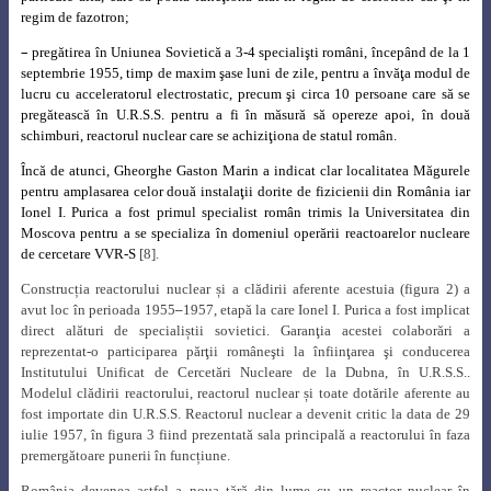
regim de fazotron;
–
pregătirea în Uniunea Sovietică a 3-4 specialişti români, începând de la 1
septembrie 1955, timp de maxim şase luni de zile, pentru a învăţa modul de
lucru cu acceleratorul electrostatic, precum şi circa 10 persoane care să se
pregătească în U.R.S.S. pentru a fi în măsură să opereze apoi, în două
schimburi, reactorul nuclear care se achiziţiona de statul român.
Încă de atunci, Gheorghe Gaston Marin a indicat clar localitatea Măgurele
pentru amplasarea celor două instalaţii dorite de fizicienii din România iar
Ionel I. Purica a fost primul specialist român trimis la Universitatea din
Moscova pentru a se specializa în domeniul operării reactoarelor nucleare
de cercetare VVR-S
[8].
Construcția reactorului nuclear și a clădirii aferente acestuia (figura 2) a
avut loc în perioada 1955
–
1957, etapă la care Ionel I. Purica a fost implicat
direct alături de specialiștii sovietici.
Garanţia acestei colaborări a
reprezentat-o participarea părţii româneşti la înfiinţarea şi conducerea
Institutului Unificat de Cercetări Nucleare de la Dubna, în U.R.S.S..
Modelul clădirii reactorului, reactorul nuclear și toate dotările aferente au
fost importate din U.R.S.S. Reactorul nuclear a devenit critic la data de 29
iulie 1957, în figura 3 fiind prezentată sala principală a reactorului în faza
premergătoare punerii în funcțiune.
România devenea astfel a noua țără din lume cu un reactor nuclear în