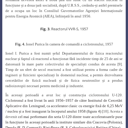
funcțiune și a doua țară socialistă, după U.R.S.S., creându-și astfel premisele
de a ocupa un loc în Consiliul Guvernatorilor Agenției Internaționale
pentru Energia Atomică (AIEA),
înființată în anul 1956.
Fig. 3
. Reactorul VVR-S, 1957
Fig. 4.
Ionel Purica în camera de comandă a ciclotronului, 1957
Ionel I. Purica a fost numit șeful Departamentului de fizica reactorului
nuclear și faptul că reactorul a funcționat fără incidente timp de 25 de ani se
datorează în mare parte colectivului de specialiști condus de acesta
[9].
Timp de un sfert de secol reactorul a fost utilizat pentru a forma cadre de
ingineri și fizicieni specializați în domeniul nuclear, a permis dezvoltarea
cercetărilor de fizică nucleară și de fizica neutronilor și a produs
radioizotopii necesari pentru medicină și industrie.
În aceeași perioadă a avut loc și construcția ciclotronului U-120.
Ciclotronul a fost livrat în anii 1956
–
1957 de către Institutul de Cercetãri
Aplicative din Leningrad, ca accelerator clasic cu energie fixã de 6,25 MeV
/ nucleu și a fost inaugurat la începutul anului 1958 (figura 4)
[10]. Acesta a
devenit
cel mai performant din seria U-120 dintre toate acceleratoarele puse
în funcțiune în aceeași perioadă la institute similare din Cracovia (Polonia),
Dresda (R. D. Germană), Rjej-Praga (R. S. Cehoslovacia) și Beijing (China).