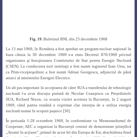
delegaților US AEC care vizitaseră România, Glenn Theodore Seaborg a
anunțat oficialitățile române că guvernul SUA a aprobat vânzarea către
România a unei uzine de apă grea. Două săptămâni mai târziu,
reprezentanții companiei Lumus Co. erau prezenți la București pentru
primele discuții cu partea română.
În luna februarie 1970, o delegație a CSEN a purtat discuții cu Glenn
Theodore Seaborg și a vizitat facilitățile Lumus din SUA, cu scopul de a
demara negocierile preliminare pentru achiziția uzinei de apă grea al cărui
cost se situa la cca. 100 milioane $ [30]. Însă, la 14 octombrie 1970,
autoritățile române l-au informat pe Glenn Theodore Seaborg că au decis
amânarea momentană a negocierilor privind achiziția uzinei de apă grea,
fără a furniza explicații legate de această decizie.
Au continuat însă discuțiile privind furnizarea unui reactor nuclear de
cercetare și, în iunie 1971, compania Gulf General Atomic, furnizorul
reactorului TRIGA, a trimis în acest scop o delegație de specialiști la
București.
La 20 septembrie 1971 Glenn Theodore Seaborg și Ioan Ursu au semnat la
București prelungirea Memorandumului de Cooperare între SUA și
România. Acesta prevedea nu numai transferul de materiale nucleare și
know-how ci și instalații complete, cum era și reactorul TRIGA. Cu această
ocazie Universitatea din București i-a acordat lui Glenn Theodore Seaborg
titlul de Doctor Honoris Causa [31].