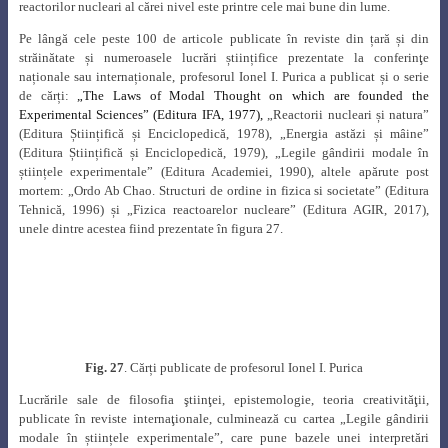
F
ig. 28
. În anul 1984 la aniversarea a 40 ani de la terminare liceului „Sf.
Sava” (Ionel Purica pe rândul de sus, mijloc) [21]
S-a stins din viață, la numai 65 de ani, la data de 2 august 1990.
În semn de omagiu pentru activitatea savantului Ionel I. Purica, în anul
1992 a fost instituit „Premiul Ionel Purica”, premiu care a fost acordat
începând cu anul 1993 acelei personalități din domeniul cercetării,
învățământului sau producției, care contribuie la dezvoltarea domeniului
energeticii nucleare.
Printre personalitățile care au fost distinse cu acest
premiu se numără: prof. dr. ing. Aureliu Leca, acad. Marius-Sabin Peculea,
prof. dr. ing. Nicolae Dănilă, dr. ing. Ionel Bucur, dr. ing. Lucian Biro, prof.
dr. ing. Șerban-Constantin Valeca, ing. Constantin Mingiuc (figura 29), dr.
ing.
Teodor-Minodor Chirica, ing. Iosif-Constantin Bilegan, ing. Dragoș
Gabor ș.a.