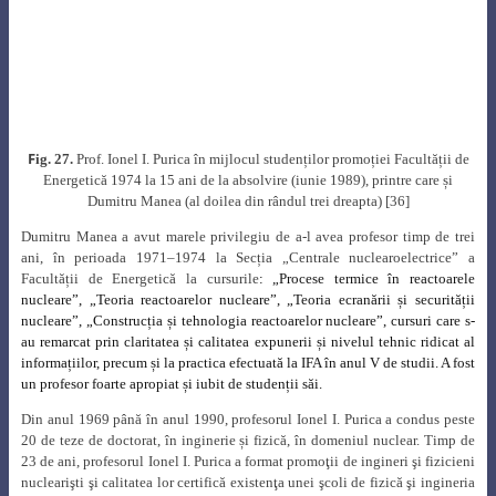
Who in Science
: A Biographical Dictionary of Notable Scientists from
Antiquity to the Present – First Edition” – Editura Marquis Who’s Who Inc.,
Chicago, SUA (1968) [1],
„
Who’s Who in Atoms” –
Vallancey Press,
Londra,
Marea Britanie (1969) [37],
„
Dictionary of International Biography” –
Melrose Press Ltd, First Edition (1973)
[38]
, „
Men of Achievement” –
Seventh Edition, International Biographical Centre, Cambridge, Marea
Britanie (1980)
[39]
,
„
Enciclopedia marilor personalități:
din istoria, ştiinţa
şi cultura românească de-a lungul timpului” –
Editura Geneze, București
(1999)
[40]
,
„
Personalități din energetica românească” – Editura IRE,
București (2007) [41]
,
„Universul oamenilor de știință români – Vol. 1.
Științe inginerești” – Editura Academiei Oamenilor de Știință din România,
București (2010),
„
Monografia Comitetului Național Român al Consiliului
Mondial al Energiei (CNR-CME) – 90 de ani de brand energetic românesc”
– Editura AGIR, București (2014)
[42]
și „
Tezaurul energeticii – o istorie
trăită a sistemului energiei electrice și termice din România. Vol. V”,
Editura AGIR, București, 2020 [11].