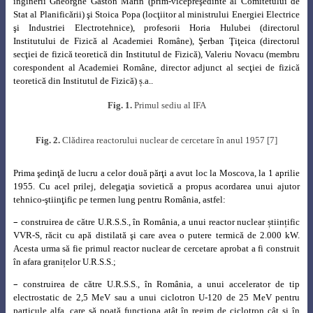
inginerii Gheorghe Gaston Marin (prim-vicepreşedinte al Comitetului de
Stat al Planificării) şi Stoica Popa (locţiitor al ministrului Energiei Electrice
şi Industriei Electrotehnice), profesorii Horia Hulubei (directorul
Institutului de Fizică al Academiei Române), Şerban Ţiţeica (directorul
secţiei de fizică teoretică din Institutul de Fizică), Valeriu Novacu (membru
corespondent al Academiei Române, director adjunct al secţiei de fizică
teoretică din Institutul de Fizică) ș.a..
Fig.
1.
Primul sediu al IFA
Fig. 2.
Clădirea reactorului nuclear de cercetare în anul 1957 [7]
Prima şedinţă de lucru a celor două părţi a avut loc la Moscova, la 1 aprilie
1955. Cu acel prilej, delegaţia sovietică a propus acordarea unui ajutor
tehnico-ştiinţific pe termen lung pentru România, astfel:
–
construirea de către U.R.S.S., în România, a unui reactor nuclear științific
VVR-S, răcit cu apă distilată şi care avea o putere termică de 2.000 kW.
Acesta urma să fie primul reactor nuclear de cercetare aprobat a fi construit
în afara granițelor U.R.S.S.;
–
construirea de către U.R.S.S., în România, a unui accelerator de tip
electrostatic de 2,5 MeV sau a unui ciclotron U-120 de 25 MeV pentru
particule alfa, care să poată funcţiona atât în regim de ciclotron cât şi în