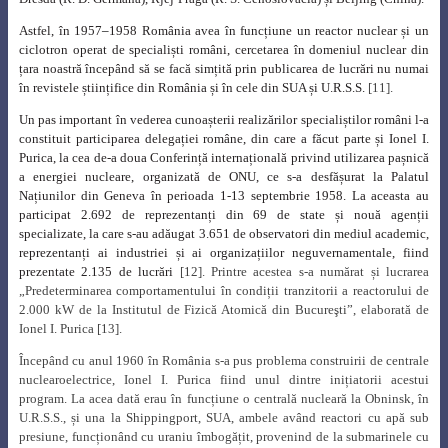
Astfel, în 1957
–
1958 România avea în funcțiune un reactor nuclear și un
ciclotron operat de specialiști români, cercetarea în domeniul nuclear din
țara noastră începând să se facă simțită prin publicarea de lucrări nu numai
în revistele științifice din România și în cele din SUA și U.R.S.S.
[11].
Un pas important în vederea cunoașterii realizărilor specialiștilor români l-a
constituit participarea delegației române, din care a făcut parte și Ionel I.
Purica, la cea de-a doua Conferință internațională privind utilizarea pașnică
a energiei nucleare, organizată de ONU, ce s-a desfășurat la Palatul
Națiunilor din Geneva în perioada 1-13 septembrie 1958. La aceasta au
participat 2.692 de reprezentanți din 69 de state și nouă agenții
specializate, la care s-au adăugat 3.651 de observatori din mediul academic,
reprezentanți ai industriei și ai organizațiilor neguvernamentale, fiind
prezentate 2.135 de lucrări
[12]. Printre acestea s-a numărat și lucrarea
„
Predeterminarea comportamentului în condiții tranzitorii a reactorului de
2.000 kW de la Institutul de Fizică Atomică din Bucureşti”, elaborată de
Ionel I. Purica
[13].
Începând cu anul 1960 în România s-a pus problema construirii de centrale
nuclearoelectrice, Ionel I. Purica fiind unul dintre inițiatorii acestui
program. La acea dată erau în funcțiune o centrală nucleară la Obninsk, în
U.R.S.S., și una la Shippingport, SUA, ambele având reactori cu apă sub
presiune, funcționând cu uraniu îmbogățit, provenind de la submarinele cu