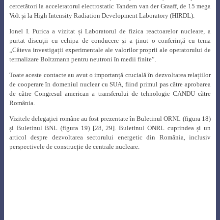
și Buletinul BNL (figura 19)
[28, 29]. Buletinul ONRL cuprindea și un
articol despre dezvoltarea sectorului energetic din România, inclusiv
perspectivele de construcție de centrale nucleare.
Fig. 18.
Buletinul ORNL din 26 noiembrie 1968
Fig. 19.
Buletinul BNL din 25 decembrie 1968
La 13 mai 1969, în România a fost aprobat un program nuclear naţional în
baza căruia la 30 decembrie 1969 s-a emis Decretul 870/1969 privind
organizarea şi funcţionarea Comitetului de Stat pentru Energie Nucleară
(CSEN). La conducerea noii instituţii a fost numit inginerul Ioan Ursu, iar
ca Prim-vicepreşedinte a fost numit Adrian Georgescu, adjunctul de până
atunci al ministrului Energiei Electrice.
Un alt pas important în acceptarea de către SUA a transferului de tehnologie
nucleară l-a avut discuția purtată de Nicolae Ceaușescu cu Președintele
SUA, Richard Nixon, cu ocazia vizitei acestuia la București, la 2 august
1969, când partea română a exprimat clar intenția de a utiliza energia
nucleară numai în scopuri pașnice
[30].
În perioada 1-28 octombrie 1969, în conformitate cu Memorandumul de