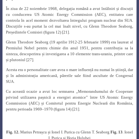
În ziua de 22 noiembrie 1968, delegația română a avut întâlniri și discuții
cu conducerea US Atomic Energy Commission (AEC), entitatea care
controla în acel moment dezvoltarea întregului program nuclear din SUA.
Discuțiile s-au purtat la cel mai înalt nivel, cu Glenn Theodore Seaborg,
Președintele Comisiei (figura 12) [21]
.
Glenn Theodore Seaborg (19 aprilie 1912-25 februarie 1999) era laureat al
Premiului Nobel pentru chimie din anul 1951, pentru contribuția sa la
sinteza, descoperirea și investigarea a 10 elemente trans-uraniu, printre care
și plutoniul [27]
.
Acesta era o personalitate care avea o mare influență nu numai în știință, dar
și în administrația americană, părerile sale fiind ascultate de Congresul
SUA.
Cu această ocazie a avut loc semnarea „Memorandumului de Cooperare
privind utilizarea pașnică a energiei atomice” între US Atomic Energy
Commission (AEC) și Comitetul pentru Energie Nucleară din România,
pentru perioada 1969–1970 (figura 14) [21]
.
Fig. 12.
Marius Petrașcu și Ionel I. Purica cu Glenn T. Seaborg
Fig. 13
. Ionel
I. Purica și Horia Hulubei