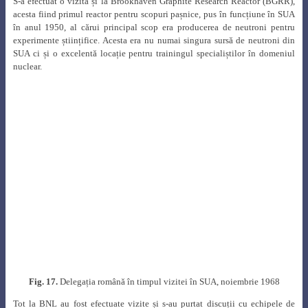
S-a efectuat o vizită și la
Brookhaven Graphite Research Reactor (BGRR),
acesta fiind primul reactor pentru scopuri pașnice, pus în funcțiune în SUA
în anul 1950, al cărui principal scop era producerea de neutroni pentru
experimente științifice. Acesta era nu numai singura sursă de neutroni din
SUA ci și o excelentă locație pentru trainingul specialiștilor în domeniul
nuclear.
Fig. 17.
Delegația română în timpul vizitei în SUA, noiembrie 1968
Tot la BNL au fost efectuate vizite și s-au purtat discuții cu echipele de
cercetători la acceleratorul electrostatic Tandem van der Graaff, de 15 mega
Volt și la
High Intensity Radiation Development Laboratory (HIRDL).
Ionel I. Purica a vizitat și Laboratorul de fizica reactoarelor nucleare, a
purtat discuții cu echipa de conducere și a ținut o conferință cu tema
„Câteva investigații experimentale ale valorilor proprii ale operatorului de
termalizare Boltzmann pentru neutroni în medii finite”.
Toate aceste contacte au avut o importanță crucială în dezvoltarea relațiilor
de cooperare în domeniul nuclear cu SUA, fiind primul pas către aprobarea
de către Congresul american a transferului de tehnologie CANDU către
România.
Vizitele delegației române au fost prezentate în Buletinul ORNL (figura 18)