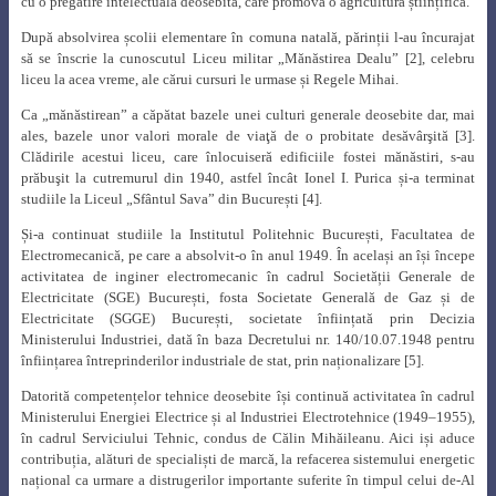
cu o pregătire intelectuală deosebită, care promova o agricultură științifică.
După absolvirea școlii elementare în comuna natală, părinții l-au încurajat
să se înscrie la cunoscutul Liceu militar
„Mănăstirea Dealu”
[2], celebru
liceu la acea vreme, ale cărui cursuri le urmase și Regele Mihai.
Ca „mănăstirean” a căpătat bazele unei culturi generale deosebite dar, mai
ales, bazele unor valori morale de viaţă de o probitate desăvârşită [3].
Clădirile acestui liceu, care înlocuiseră edificiile fostei mănăstiri, s-au
prăbuşit la cutremurul din 1940, astfel încât Ionel I. Purica și-a terminat
studiile la
Liceul „Sfântul Sava” din București
[4].
Și-a continuat studiile la Institutul Politehnic București, Facultatea de
Electromecanică, pe care a absolvit-o în anul 1949. În același an își începe
activitatea de inginer electromecanic în cadrul Societății Generale de
Electricitate (SGE) București, fosta Societate Generală de Gaz și de
Electricitate (SGGE) București, societate înființată prin Decizia
Ministerului Industriei, dată în baza Decretului nr. 140/10.07.1948 pentru
înființarea întreprinderilor industriale de stat, prin naționalizare [5].
Datorită competențelor tehnice deosebite își continuă activitatea în cadrul
Ministerului Energiei Electrice și al Industriei Electrotehnice (1949–1955),
în cadrul Serviciului Tehnic, condus de Călin Mihăileanu. Aici iși aduce
contribuția, alături de specialiști de marcă, la refacerea sistemului energetic
național ca urmare a distrugerilor importante suferite în timpul celui de-Al