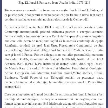
înființase secția de specializare în centrale nuclearoelectrice, în anul 1970
fiind titularizat conferențiar la catedra de Centrale Electrice. Pe lângă
cursurile de „Teoria reactoarelor nucleare” și „Securitate nucleară” predate
aici, profesorul Ionel I. Purica a predat cursul „Construcția reactoarelor
nucleare” la Facultatea de Fizică a Universității București, precum și cursul
„Filosofia științei” la Universitatea Culturală București.
Fig. 25.
Profesorul Ionel I. Purica alături de prof. Costin Moțoiu, Aureliu
Leca și Victor Athanasovici
în mijlocul promoției 1972, la aniversarea a 10
ani de la absolvire [21]