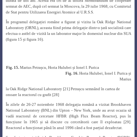
durata de doi ani. Acesta era cel de al doilea Memorandum de cooperare
semnat de AEC, după cel semnat la Moscova, la 29 iulie 1968, cu Comitetul
de Stat pentru Utilizarea Energiei Atomice al U.R.S.S.
În programul delegației române a figurat și vizita la Oak Ridge National
Laboratory (ORNL), aceasta fiind prima delegație dintr-o țară socialistă care
efectua o astfel de vizită la un laborator major în domeniul nuclear din SUA
(figura 15 și figura 16).
Fig. 15.
Marius Petrașcu, Horia Hulubei și Ionel I. Purica
Fig. 16.
Horia Hulubei, Ionel I. Purica și
Marius
la Oak Ridge National Laboratory [21] Petrașcu semnând în cartea de
onoare la
reactorul cu grafit [28]
În zilele de 26-27 noiembrie 1968 delegația română a vizitat Brookhaven
National Laboratory (BNL) din Upton – New York, unde au avut ocazia să
vadă reactorul de cercetare HFBR (High Flux Beam Reactor), pus în
funcțiune în 1965 și să discute cu cercetătorii care îl exploatau [29].
Reactorul a funcționat până în anul 1996 când a fost parțial dezafectat.