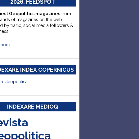
2026, FEEDSPOT
best Geopolitics magazines
from
sands of magazines on the web
d by traffic, social media followers &
ness.
more….
DEXARE INDEX COPERNICUS
ta Geopolitica
INDEXARE MEDIOQ
evista
eopolitica