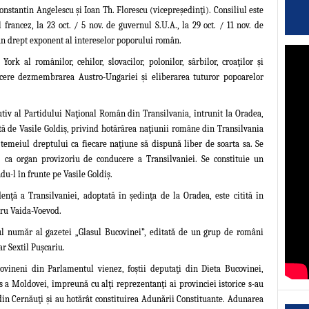
Constantin Angelescu şi Ioan Th. Florescu (vicepreşedinţi). Consiliul este
 francez, la 23 oct. / 5 nov. de guvernul S.U.A., la 29 oct. / 11 nov. de
lian drept exponent al intereselor poporului român.
k al românilor, cehilor, slovacilor, polonilor, sârbilor, croaţilor şi
 cere dezmembrarea Austro-Ungariei şi eliberarea tuturor popoarelor
tiv al Partidului Naţional Român din Transilvania
, întrunit la Oradea,
tă de Vasile Goldiş, privind hotărârea naţiunii române din Transilvania
n temeiul dreptului ca fiecare naţiune să dispună liber de soarta sa. Se
. ca organ provizoriu de conducere a Transilvaniei. Se constituie un
du-l în frunte pe Vasile Goldiş.
nţă a Transilvaniei, adoptată în şedinţa de la Oradea, este citită în
ru Vaida-Voevod.
 număr al gazetei „Glasul Bucovinei”, editată de un grup de români
r Sextil Puşcariu.
vineni din Parlamentul vienez, foştii deputaţi din Dieta Bucovinei,
s a Moldovei, împreună cu alţi reprezentanţi ai provinciei istorice s-au
din Cernăuţi şi au hotărât constituirea Adunării Constituante. Adunarea