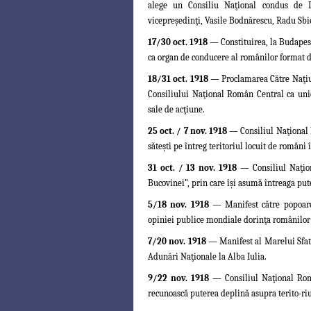
alege un Consiliu Naţional condus de 
vicepreşedinţi, Vasile Bodnărescu, Radu
Sbie
17/30 oct. 1918
—
Constituirea, la Budape
ca organ de conducere al românilor format di
18/31 oct. 1918
— Proclamarea Către Naţiun
Consiliului Naţional Român Central ca unic
sale de acţiune.
25 oct. / 7 nov. 1918
— Consiliul Naţional R
săteşti pe întreg teritoriul locuit de români 
31 oct. / 13 nov. 1918
— Consiliul Naţio
Bucovinei”, prin care îşi asumă întreaga pute
5/18 nov. 1918
— Manifest către popoare
opiniei publice mondiale dorinţa românilor 
7/20 nov. 1918
— Manifest al Marelui Sfat
Adunări Naţionale la Alba Iulia
.
9/22 nov. 1918
—
Consiliul Naţional Rom
recunoască puterea deplină asupra terito-riu