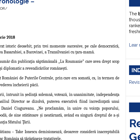
ronologie –
HOR/
The
thou
ranke
fresh
rie 2018
Lear 
ext istoric deosebit, prin trei momente succesive, pe cale democratică,
ea Basarabiei, a Bucovinei, a Transilvaniei cu ţara-mamă.
număr din publicaţia săptămânală „La Roumanie” care avea drept scop
c şi diplomatic a revendicărilor româneşti.
IN
omâniei de Puterile Centrale, prin care era somată, ca, în termen de
Revis
vederea încheierii păcii.
rii, întrunit în şedinţă solemnă, votează, în unanimitate, independenţa
iliul Director se dizolvă, puterea executivă fiind încredinţată unui
i Daniel Ciugureanu. „
Ne proclamăm, în unire cu voinţa poporului,
odă, de sine stătătoare şi neatârnată, având ea
singură dreptul de a-şi
R
maţia
Sfatului Ţării.
ătianu – Take Ionescu demisionează, deoarece consideră inacceptabilă
G
esc România să tărăgăneze tratativele.