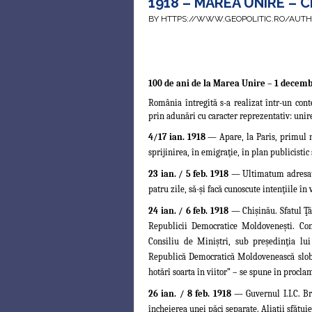
1918 – MAREA UNIRE – C
BY HTTPS://WWW.GEOPOLITIC.RO/AUT
100 de ani de la Marea Unire – 1 decemb
România întregită s-a realizat într-un cont
prin adunări cu caracter reprezentativ: unir
4/17 ian. 1918
— Apare, la Paris, primul 
sprijinirea, în emigraţie, în plan publicisti
23 ian. / 5 feb. 1918
— Ultimatum adresat R
patru zile, să-şi facă cunoscute intenţiile în 
24 ian. / 6 feb. 1918
— Chişinău. Sfatul Ţă
Republicii Democratice Moldoveneşti. Cons
Consiliu de Miniştri, sub preşedinţia lu
Republică Democ
ratică Moldovenească slob
hotărî soarta în viitor” – se spune în procla
26 ian. / 8 feb. 1918
— Guvernul I.I.C. Br
încheierea unei păci separate. Aliaţii sfătui