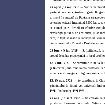
24 april. / 7 mai 1918
— Semnarea Tratatu
parte, şi Germania, Austro-Ungaria, Bulgari
urma să fie anexată de Bulgaria, să accepte r
se cedau teritorii însumând 5.600 kmp, cu 
se numai patru divizii cu efective comple
cavalerişti şi 9.000 de artilerişti) şi să
înc
care, în fapt, se instituia monopolul German
ciuda presiunilor Puterilor Centrale, să sanc
22 iun. / 5 iul. 1918
— Se înfiinţează, la 
scopul de a face propagandă în jurul proble
6/19 iul. 1918
— Se constituie în Italia, l
şi Bucovina”, sub conducerea profesorului
armata austro-ungară în legiuni care să parti
12/25 aug. 1918
— Se constituie, la Chi
pământului la ţărani, vot universal,
îmbun
1921), Ion Inculeţ (1921-1923).
24 aug. / 6 sept. 1918
— Se creează, la P
proclamat formarea Consiliului Naţional 