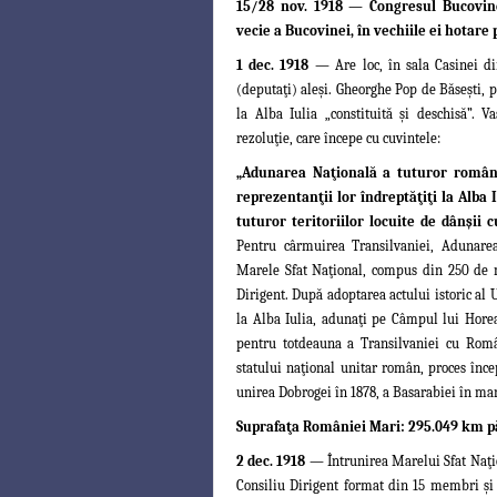
15/28 nov. 1918 — Congresul Bucovin
vecie a Bucovinei, în vechiile ei hotare
p
1 dec. 1918
— Are loc, în sala Casinei di
(deputaţi) aleşi. Gheorghe Pop de Băseşti,
la Alba Iulia „constituită şi deschisă”. 
rezoluţie, care începe cu cuvintele:
„Adunarea Naţională a tuturor români
reprezentanţii lor îndreptăţiţi la Alba 
tuturor teritoriilor locuite de dânşii
Pentru cârmuirea Transilvaniei, Adunare
Marele Sfat Naţional, compus din 250 de m
Dirigent. După adoptarea actului istoric al
la Alba Iulia, adunaţi pe Câmpul lui Horea
pentru totdeauna a Transilvaniei cu Româ
statului
naţional unitar român, proces înce
unirea Dobrogei în 1878, a Basarabiei în mart
Suprafaţa României Mari: 295.049 km pătr
2 dec. 1918
— Întrunirea Marelui Sfat Naţio
Consiliu Dirigent format din
15 membri şi