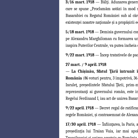
3/16 mart. 1918
— Bălţi. Adunarea general
care se spune „Proclamăm astăzi în mod s
Basarabiei cu Regatul României sub al căre
existenţei noastre naţionale şi a propăşirii 
5/18 mart. 1918
— Demisia guvernului con
pe Alexandru Marghiloman cu formarea unui 
inspira Puterilor Centrale, va putea încheia 
9/22 mart. 1918
—
Încep tratativele de pa
27 mart. / 9 april. 1918
—
La Chişinău, Sfatul Ţării întrunit
România
(86 voturi pentru, 3 împotrivă, 36
Inculeţ, preşedintele Sfatului Ţării, prim
reprezentanţi ai guvernului român, este i
Regelui Ferdinand I, iau act de unirea Basa
9/22 april. 1918
— Decret regal de ratifica
regele României, şi contrasemnat de Alexan
17/30 april. 1918
— Înfiinţarea, la Paris,
preşedinţia lui Traian Vuia, iar mai
apo
Transilvaniei şi unirea acesteia cu România.