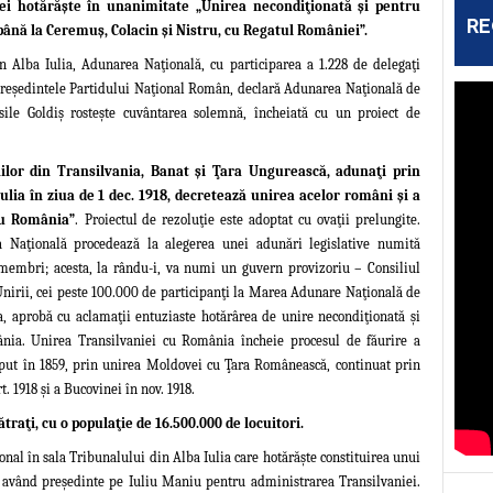
ei hotărăşte în unanimitate „Unirea
necondiţionată şi pentru
RE
ână la Ceremuş, Colacin şi Nistru, cu Regatul României”.
n Alba Iulia, Adunarea Naţională, cu participarea a 1.228 de delegaţi
 preşedintele Partidului Naţional Român, declară Adunarea Naţională de
Vasile Goldiş rosteşte cuvântarea solemnă, încheiată cu un proiect de
lor din Transilvania, Banat şi Ţara Ungurească, adunaţi prin
Iulia în ziua de 1 dec. 1918, decretează unirea acelor români şi a
 cu România”
.
Proiectul de rezoluţie este adoptat cu ovaţii prelungite.
a Naţională procedează la alegerea unei adunări legislative numită
embri; acesta, la rându-i, va numi un guvern provizoriu – Consiliul
 Unirii, cei peste 100.000 de participanţi la Marea Adunare Naţională de
, aprobă cu aclamaţii entuziaste hotărârea de unire necondiţionată şi
nia. Unirea Transilvaniei cu România încheie procesul de făurire a
put în 1859, prin unirea Moldovei
cu Ţara Românească, continuat prin
. 1918 şi a Bucovinei în nov. 1918.
aţi, cu o populaţie de 16.500.000 de locuitori.
nal în sala Tribunalului din Alba Iulia care hotărăşte constituirea unui
 având preşedinte pe Iuliu Maniu pentru administrarea
Transilvaniei.