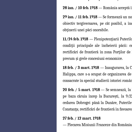
28 ian. / 10 feb. 1918
— România acceptă înc
29 ian. / 11 feb. 1918
— Se formează un nou
obiectiv tergiversarea, pe cât posibil, a î
obţinerii unei păci onorabile.
11/24 feb. 1918
— Plenipotenţiarii Puteril
condiţii principale ale încheierii păcii:
rectificări de frontieră în zona Porţilor d
precum şi grele concesiuni economice.
18 feb. / 3 mart. 1918
— Inaugurarea, la C
Halippa, care s-a ocupat de organizarea d
consacrate în special studierii istoriei româ
20 feb. / 5 mart. 1918
—
Se semnează, la 
pe baza căruia încep la Bucureşti, la 9/22
cedarea Dobrogei până la Dunăre, Puteril
Constanţa; rectificări
de frontieră în favoare
27 feb. / 12 mart. 1918
— Plecarea Misiunii Franceze din România