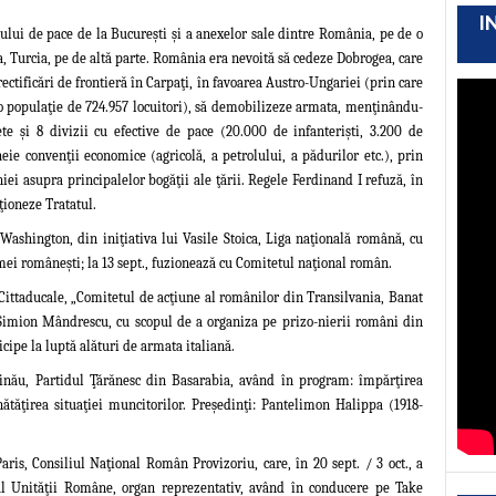
I
lui de pace de la Bucureşti şi a anexelor sale
dintre România, pe de o
a
, Turcia, pe de altă parte. România era nevoită să cedeze Dobrogea, care
ectificări de frontieră în Carpaţi, în favoarea Austro-Ungariei (prin care
o populaţie de 724.957 locuitori), să demobilizeze armata, menţinându-
te şi 8 divizii cu efective de pace (20.000 de infanterişti, 3.200 de
heie convenţii economice (agricolă, a petrolului, a pădurilor etc.),
prin
iei asupra principalelor bogăţii ale ţării. Regele Ferdinand I refuză, în
ţioneze Tratatul.
Washington, din iniţiativa lui Vasile Stoica, Liga
naţională română, cu
mei
româneşti; la 13 sept., fuzionează cu Comitetul naţional român.
a Cittaducale, „Comitetul de acţiune al românilor din Transilvania, Banat
 Simion Mândrescu, cu scopul de a organiza pe prizo-nierii români din
cipe la luptă alături de armata italiană.
şinău, Partidul Ţărănesc din Basarabia, având în program: împărţirea
ătăţirea situaţiei muncitorilor. Preşedinţi: Pantelimon Halippa
(1918-
aris, Consiliul Naţional Român Provizoriu, care, în 20 sept. / 3 oct., a
al Unităţii Române, organ reprezentativ, având în conducere pe Take