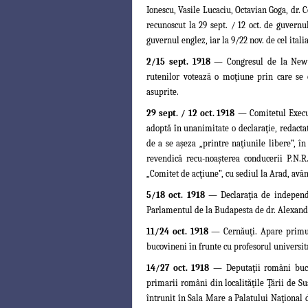
Ionescu, Vasile Lucaciu, Octavian Goga, dr. 
recunoscut la 29 sept. / 12 oct. de guvernul
guvernul englez, iar la 9/22 nov. de cel ita
2/15 sept. 1918
— Congresul de la New Yor
rutenilor votează o moţiune prin care se
asuprite.
29 sept. / 12 oct. 1918
—
Comitetul Execu
adoptă în unanimitate o declaraţie, redacta
de a se aşeza „printre naţiunile libere”, î
revendică recu-noaşterea conducerii P.N.R
„Comitet de acţiune”, cu sediul la Arad, avân
5/18 oct. 1918
— Declaraţia de independe
Parlamentul de la Budapesta de dr. Alexand
11/24 oct. 1918
— Cernăuţi. Apare primul
bucovineni în frunte cu profesorul universita
14/27 oct. 1918
— Deputaţii români buco
primarii români din localităţile Ţării de Su
întrunit în Sala Mare a Palatului Naţional 