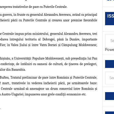
eperea tratativelor de pace cu Puterile Centrale.
 guvern, în frunte cu generalul Alexandru Averescu, având ca principal
IS
ncheierii păcii cu Puterile Centrale şi crearea unor premise favorabile
or Centrale impun prim-ministrului, generalul Alexandru Averescu, trei
 cedarea întregului teritoriu al Dobrogei, până la Dunăre, importante
e Fier, în Valea Jiului şi între Vatra Dornei şi Câmpulung Moldovenesc,
Powe
hişinău, a Universităţii Populare Moldoveneşti, sub preşedinţia lui Pan
e
conferinţe, de întâlniri cu oameni de cultură, de ţinerea de prelegeri
,
nilor din Basarabia.
Buftea, Tratatul preliminar de pace între România
şi Puterile Centrale,
 mart., tratativele în vederea încheierii păcii, pe următoarele baze:
e Centrale urmând să
amenajeze un drum comercial între România şi
a Austro-Ungariei; impunerea unor grele condiţii economice etc.
.