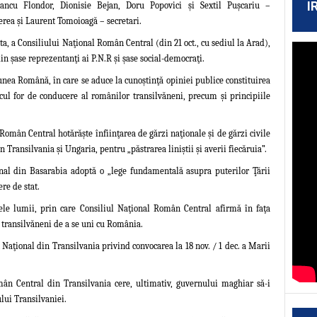
I
Iancu Flondor, Dionisie Bejan, Doru
Popovici şi Sextil Puşcariu –
rea şi Laurent Tomoioagă – secretari.
sta, a Consiliului Naţional Român Centra
l (din 21 oct., cu sediul la Arad),
n şase reprezentanţi ai P.N.R şi şase social-democraţi.
ea Română, în care se aduce la cunoştinţă opiniei publice constituirea
ul for de conducere al românilor transilvăneni, precum şi principiile
omân Central hotărăşte înfiinţarea de gărzi naţionale şi de gărzi civile
în Transilvania şi Ungaria, pentru „păstrarea liniştii şi averii fiecăruia”.
nal din Basarabia adoptă o „lege fundamentală asupra puterilor Ţării
re de stat.
le lumii, prin care Consiliul Naţional Român Central afirmă în faţa
transilvăneni de a se uni cu România.
 Naţional din Transilvania privind
convocarea la 18 nov. / 1 dec. a Marii
ân Central din Transilvania cere, ultimativ,
guvernului maghiar să-i
lui Transilvaniei.