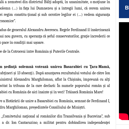
ă a zemstvei din districtul Bălţi adoptă, în unanimitate, o moţiune în
B
olemn (…) în faţa lui Dumnezeu şi a întregii lumi, că cerem unirea
i regim constitu-ţional şi sub ocrotire legilor ei (…) vedem siguranţa
economice”.
dus de generalul Alexandru Averescu. Regele Ferdinand îl însărcinează
nou guvern, cu speranţa că şeful conservatorilor, graţie încrederii ce
o pace în condiţii mai uşoare.
ce de la Cotroceni între România şi Puterile
Centrale.
 în şedinţă solemnă votează
unirea Basarabiei cu Ţara-Mamă,
 abţineri şi 13 absenţi). După anunţarea rezultatului votului de către Ion
-ministrul Alexandru Marghiloman, aflat la Chişinău, împreună cu alţi
nvitat la tribuna de la care declară: În numele poporului român şi al
rabiei cu România de aici înainte şi în veci! Trăiască România Mare!
re a Hotărârii de unire a Basarabiei cu România, semnat de Ferdinand I,
dru Marghiloman, preşedintele Consiliului de Miniştri.
 a „Comitetului naţional al românilor din Transilvania şi Bucovina”, sub
i a dr. Ion Cantacuzino; a militat pentru dobândirea independenţei