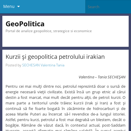
Menu
GeoPolitica
Portal de analize geopolitice, strategice si economice
Kurzii şi geopolitica petrolului irakian
Posted by
SECHESAN Valentina Tania
Valentina – Tania SECHEŞAN
Pentru cei mai mulţi dintre noi, petrolul reprezintă doar o sursă de
energie necesară vieţii civilizate. Există însă un grup etnic al cărui
destin a fost marcat, mai mult decât pentru alţii, de petrol: kurzii. O
mare parte a teritoriul unde trăiesc kurzii (Irak şi Iran) a fost şi
continuă să fie foarte bogată în zăcăminte de hidrocarburi şi de
aceea Marile Puteri au încercat să-l revendice de-a lungul istoriei.
Astfel, pentru kurzi, petrolul a fost mai degrabă un blestem, decât o
bogăţie. Rămâne de văzut dacă, în contextul actual, post-Saddam
Hussein, această afirmaţie mai rămâne valabilă. În cursul acestui