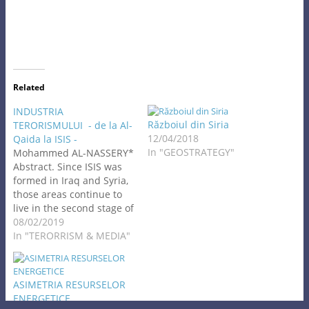
Related
INDUSTRIA
Războiul din Siria
TERORISMULUI - de la Al-
12/04/2018
Qaida la ISIS -
In "GEOSTRATEGY"
Mohammed AL-NASSERY*
Abstract. Since ISIS was
formed in Iraq and Syria,
those areas continue to
live in the second stage of
ISIS Strategy ”Savagery
08/02/2019
Management”, while
In "TERORRISM & MEDIA"
other areas in those
countries that are still
outside the control of ISIS
ASIMETRIA RESURSELOR
still living first phase of
ENERGETICE
”Spite fork and