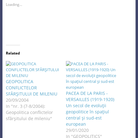
Loading...
Related
GEOPOLITICA
CONFLICTELOR
PACEA DE LA PARIS -
SFÂRŞITULUI DE MILENIU
VERSAILLES (1919-1920)
20/09/2004
Un secol de evoluţii
In "nr. 3 (7-8/2004):
geopolitice în spaţiul
Geopolitica conflictelor
central şi sud-est
sfârşitului de mileniu"
european
29/01/2020
In "GEOPOLITICS"