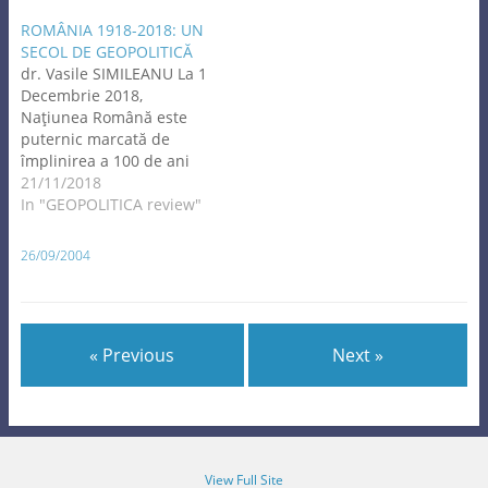
ROMÂNIA 1918-2018: UN
SECOL DE GEOPOLITICĂ
dr. Vasile SIMILEANU La 1
Decembrie 2018,
Naţiunea Română este
puternic marcată de
împlinirea a 100 de ani
de la încheierea Marelui
21/11/2018
Război (Primul Război
In "GEOPOLITICA review"
Mondial) dar şi un secol
de la apariţia pe harta
26/09/2004
Lumii a unor noi state sau
întregirea şi desăvârşirea
statelor europene deja
existente, între care…
« Previous
Next »
View Full Site